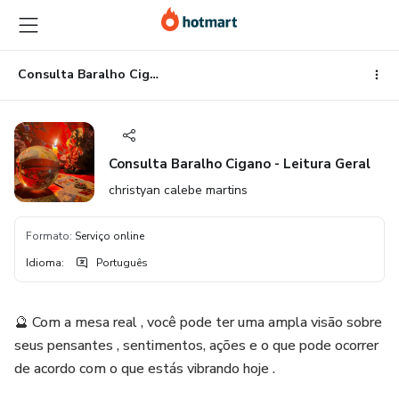
Ir
Ir
Ir
para
para
para
o
o
o
conteúdo
pagamento
rodapé
Consulta Baralho Cigano - Leitura Geral
principal
Consulta Baralho Cigano - Leitura Geral
christyan calebe martins
Formato
:
Serviço online
Idioma
:
Português
🔮 Com a mesa real , você pode ter uma ampla visão sobre
seus pensantes , sentimentos, ações e o que pode ocorrer
de acordo com o que estás vibrando hoje .