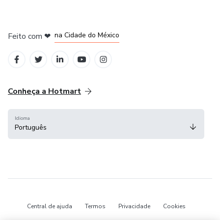
em Bogotá
em Amsterdam
em Madrid
na Cidade do México
Feito com
❤
em Belo Horizonte
Conheça a Hotmart
Idioma
Português
Central de ajuda
Termos
Privacidade
Cookies