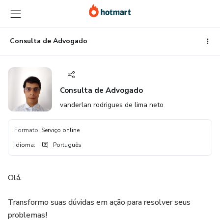
Ir
Ir
Ir
para
para
para
o
o
o
conteúdo
pagamento
rodapé
Consulta de Advogado
principal
Consulta de Advogado
vanderlan rodrigues de lima neto
Formato
:
Serviço online
Idioma
:
Português
Olá.
Transformo suas dúvidas em ação para resolver seus
problemas!