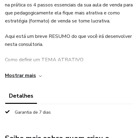
na prática os 4 passos essenciais da sua aula de venda para
que pedagogicamente ela fique mais atrativa e como
estratégia (formato) de venda se torne lucrativa.
Aqui está um breve RESUMO do que você irá desenvolver
nesta consultoria.
Como definir um TEMA ATRATIVO
Como CAPTAR INTERESSADOS pela sua aula
Mostrar mais
Como ESTRUTURAR SEU CONTEÚDO com a meta de
Detalhes
gerar uma experiência única para o aluno
Garantia de 7 dias
Como desenvolver uma NARRATIVA DE VENDA (Vender
sem parecer que esta vendendo)
Além disso, você terá orientação de como incorporar esse