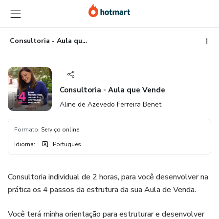
Ir
Ir
Ir
para
para
para
o
o
o
conteúdo
pagamento
rodapé
Consultoria - Aula que Vende
principal
Consultoria - Aula que Vende
Aline de Azevedo Ferreira Benet
Formato
:
Serviço online
Idioma
:
Português
Consultoria individual de 2 horas, para você desenvolver na
prática os 4 passos da estrutura da sua Aula de Venda.
Você terá minha orientação para estruturar e desenvolver