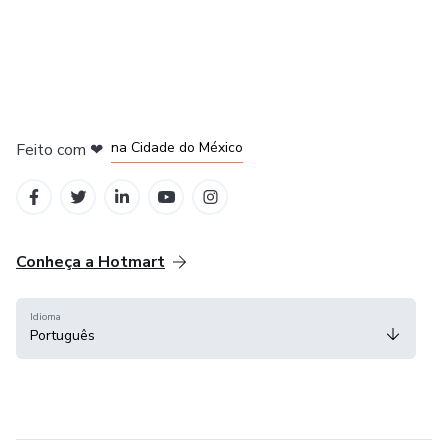
em Bogotá
em Amsterdam
em Madrid
na Cidade do México
Feito com
❤
em Belo Horizonte
Conheça a Hotmart
Idioma
Português