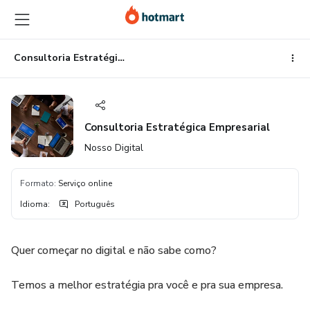
Ir
Ir
Ir
para
para
para
o
o
o
conteúdo
pagamento
rodapé
Consultoria Estratégica Empresarial
principal
Consultoria Estratégica Empresarial
Nosso Digital
Formato
:
Serviço online
Idioma
:
Português
Quer começar no digital e não sabe como?
Temos a melhor estratégia pra você e pra sua empresa.