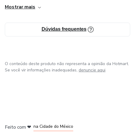
twitter, entre outros.
Mostrar mais
Empresa apenas online, não temos ponto físico, pois nosso
foco é o digital.
Dúvidas frequentes
Nosso Digital, a melhor solução pra você!
O conteúdo deste produto não representa a opinião da Hotmart.
Se você vir informações inadequadas,
denuncie aqui
em Bogotá
em Amsterdam
em Madrid
na Cidade do México
Feito com
❤
em Belo Horizonte