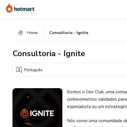
Ir
Ir
Ir
para
para
para
o
o
o
conteúdo
pagamento
rodapé
Home
Consultoria - Ignite
principal
Consultoria - Ignite
Português
Somos o Ceo Club, uma comun
conhecimentos validados para 
especialista ou um estrategist
Nós somo uma comunidade de 