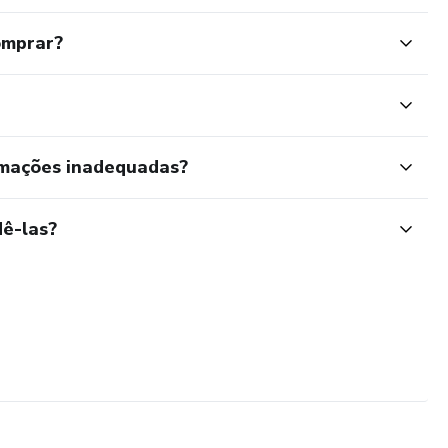
omprar?
rmações inadequadas?
ê-las?