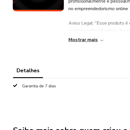
profissionalmente e pessoalme
no empreendedorismo online
Aviso Legal: “Esse produto é
controle editorial prévio dos 
experiência daqueles que os p
Mostrar mais
através plataforma, não pode
e resultado, em qualquer hipó
informações. Os termos e pol
(https://www.hotmart.com/le
Detalhes
Garantia de 7 dias