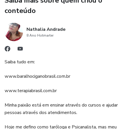
Saiba mais sobre quem criou o
ASSIM COMO CONCLUIR O PROJETO
conteúdo
Nathalia Andrade
8 Ano Hotmarter
Saiba tudo em:
www.baralhociganobrasil.com.br
www.terapiabrasil.com.br
Minha paixão está em ensinar através do cursos e ajudar
pessoas através dos atendimentos.
Hoje me defino como taróloga e Psicanalista, mas meu