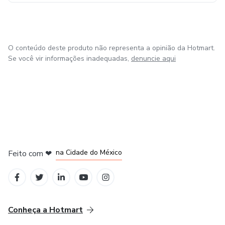
Além disso na área psicanalítica atuo e tenho curso da
técnica chamada EMDR.
E por ser formada em Gestão de Recursos Humanos e pós
O conteúdo deste produto não representa a opinião da Hotmart.
Se você vir informações inadequadas,
denuncie aqui
graduação em gestão de pessoas desenvolvi cursos para
quem busca qualificação nessas áreas.
em Bogotá
em Amsterdam
em Madrid
na Cidade do México
Feito com
❤
em Belo Horizonte
Conheça a Hotmart