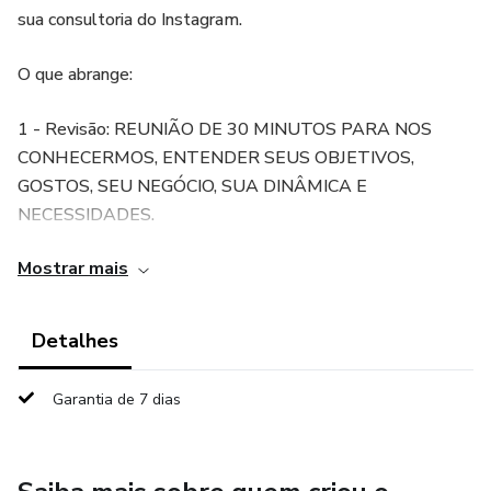
sua consultoria do Instagram.
O que abrange:
1 - Revisão: REUNIÃO DE 30 MINUTOS PARA NOS
CONHECERMOS, ENTENDER SEUS OBJETIVOS,
GOSTOS, SEU NEGÓCIO, SUA DINÂMICA E
NECESSIDADES.
Mostrar mais
2 - Análise: E-BOOK COM A ANÁLISE DO SEU PERFIL
CONSTANDO O QUE DEVE SER MELHORADO, COMO
MELHOR DIRECIONAR POSTS E STORYS E O QUE
Detalhes
PRECISA PARA TER RESULTADO
Garantia de 7 dias
3 - Conclusão: REUNIÃO DE ATÉ 1 HORA PARA
EXPLICAR O EBOOK JÁ RECEVIDO ANTERIORMENTE
E ESCLARECER DÚVIDAS QUE POSSAM TER FICADO,