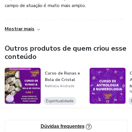
campo de atuação é muito mais amplo.
Atuo em diversos ramos místicos, os principais cursos são:
Mostrar mais
Baralho Cigano
Outros produtos de quem criou esse
Tarot
conteúdo
Magia e Bruaria
Curso de Runas e
C
Astrologia e numerologia
Bola de Cristal
A
N
Nathalia Andrade
N
Runas e bola de cristal
Espiritualidade
Pêndulo e dados
Meditação para iniciantes
Dúvidas frequentes