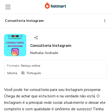
Ir
Ir
Ir
para
para
para
o
o
o
conteúdo
pagamento
rodapé
Consultoria Instagram
principal
Consultoria Instagram
Nathalia Andrade
Formato
:
Serviço online
Idioma
:
Português
Você pode ter consultoria para seu Instagram prosperar.
Chega de achar que esta bom e na verdade não está. O
Instagram é a principal rede social atualmente e deixar ele
completo e com qualidade é sinônimo de sucesso! Tenha