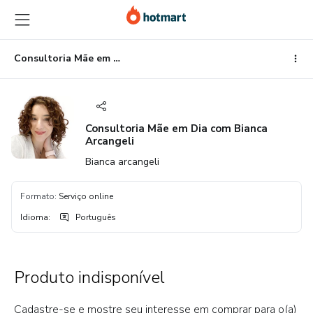
Ir
Ir
Ir
para
para
para
o
o
o
conteúdo
pagamento
rodapé
Consultoria Mãe em Dia com Bianca Arcangeli
principal
Consultoria Mãe em Dia com Bianca
Arcangeli
Bianca arcangeli
Formato
:
Serviço online
Idioma
:
Português
Produto indisponível
Cadastre-se e mostre seu interesse em comprar para o(a)