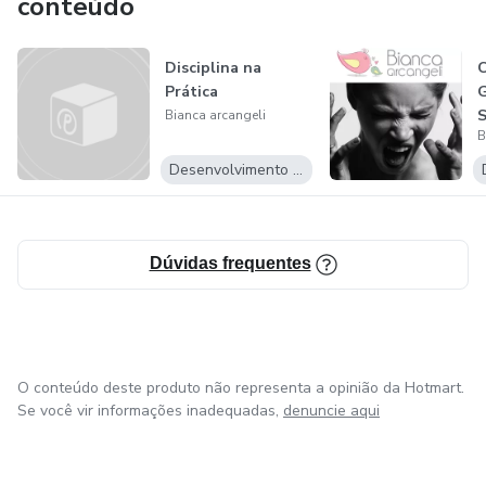
conteúdo
Disciplina na
C
Prática
G
S
Bianca arcangeli
B
Desenvolvimento Pessoal
Dúvidas frequentes
O conteúdo deste produto não representa a opinião da Hotmart.
Se você vir informações inadequadas,
denuncie aqui