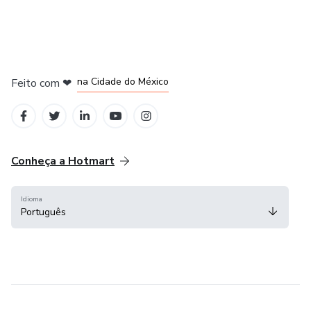
em Bogotá
em Amsterdam
em Madrid
na Cidade do México
Feito com
❤
em Belo Horizonte
Conheça a Hotmart
Idioma
Português