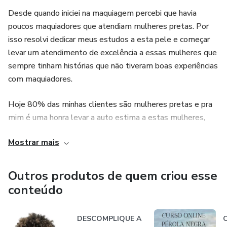
Desde quando iniciei na maquiagem percebi que havia
poucos maquiadores que atendiam mulheres pretas. Por
isso resolvi dedicar meus estudos a esta pele e começar
levar um atendimento de excelência a essas mulheres que
sempre tinham histórias que não tiveram boas experiências
com maquiadores.
Hoje 80% das minhas clientes são mulheres pretas e pra
mim é uma honra levar a auto estima a estas mulheres,
mostrar a elas a beleza maravilhosa que elas possuem. E
Mostrar mais
hoje quero levar todo esse meu conhecimento para
maquiadores. Formar profissionais diferenciados que sejam
referência em sua região.
Outros produtos de quem criou esse
conteúdo
DESCOMPLIQUE A
C