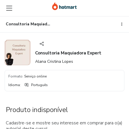
Ir
Ir
Ir
para
para
para
o
o
o
conteúdo
pagamento
rodapé
Consultoria Maquiadora Expert
principal
Consultoria Maquiadora Expert
Alana Cristina Lopes
Formato
:
Serviço online
Idioma
:
Português
Produto indisponível
Cadastre-se e mostre seu interesse em comprar para o(a)
autor(a) deste curso!