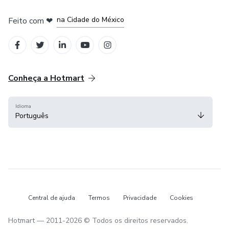
em Bogotá
em Amsterdam
em Madrid
na Cidade do México
Feito com
❤
em Belo Horizonte
Conheça a Hotmart
Idioma
Português
Central de ajuda
Termos
Privacidade
Cookies
Hotmart — 2011-2026 © Todos os direitos reservados.