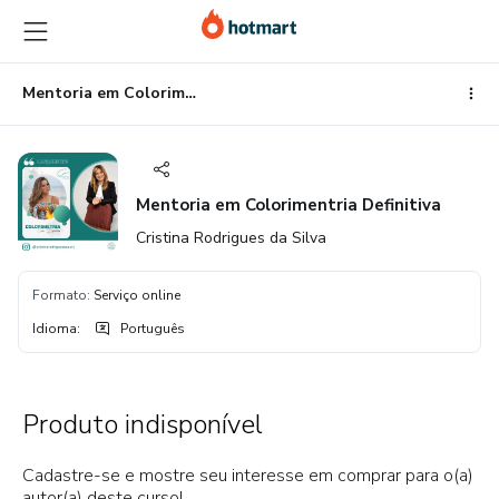
Ir
Ir
Ir
para
para
para
o
o
o
conteúdo
pagamento
rodapé
Mentoria em Colorimentria Definitiva
principal
Mentoria em Colorimentria Definitiva
Cristina Rodrigues da Silva
Formato
:
Serviço online
Idioma
:
Português
Produto indisponível
Cadastre-se e mostre seu interesse em comprar para o(a)
autor(a) deste curso!