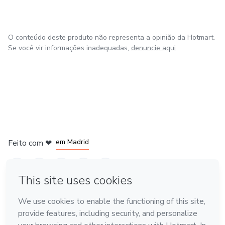
O conteúdo deste produto não representa a opinião da Hotmart.
Se você vir informações inadequadas,
denuncie aqui
em Madrid
Feito com
❤
em Belo Horizonte
na Cidade do México
em Bogotá
em Amsterdam
Conheça a Hotmart