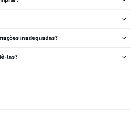
rmações inadequadas?
ê-las?