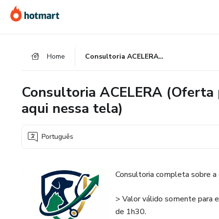
Ir
Ir
Ir
para
para
para
o
o
o
conteúdo
pagamento
rodapé
Home
Consultoria ACELERA (Oferta promocional válido somente aqui nessa tela)
principal
Consultoria ACELERA (Oferta 
aqui nessa tela)
Português
Consultoria completa sobre a e
> Valor válido somente para e
de 1h30.