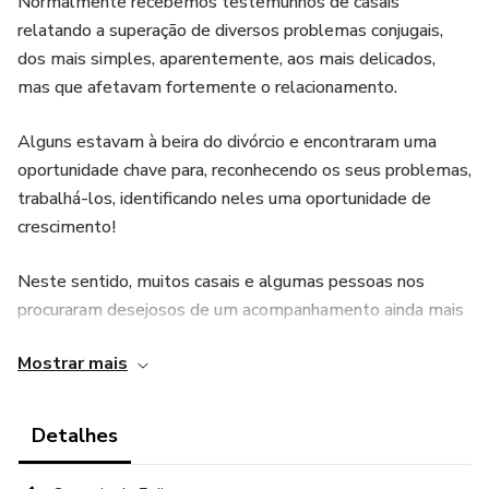
Normalmente recebemos testemunhos de casais
relatando a superação de diversos problemas conjugais,
dos mais simples, aparentemente, aos mais delicados,
mas que afetavam fortemente o relacionamento.
Alguns estavam à beira do divórcio e encontraram uma
oportunidade chave para, reconhecendo os seus problemas,
trabalhá-los, identificando neles uma oportunidade de
crescimento!
Neste sentido, muitos casais e algumas pessoas nos
procuraram desejosos de um acompanhamento ainda mais
de perto e entendemos essa necessidade: certas
Mostrar mais
situações requerem a proximidade de outro casal ou
pessoa de confiança e maturidade na fé, pois chega um
ponto em que caminhar sozinhos se torna realmente muito
Detalhes
difícil.