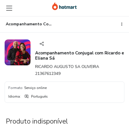
Ir
Ir
Ir
para
para
para
o
o
o
conteúdo
pagamento
rodapé
Acompanhamento Conjugal com Ricardo e Eliana Sá
principal
Acompanhamento Conjugal com Ricardo e
Eliana Sá
RICARDO AUGUSTO SA OLIVEIRA
21367612349
Formato
:
Serviço online
Idioma
:
Português
Produto indisponível