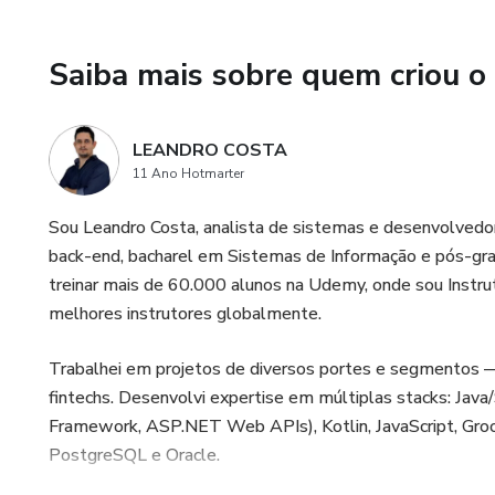
✓ Google Kubernetes Engine 
Saiba mais sobre quem criou o
✓ Cloud Run, Cloud SQL e Art
✓ JUnit 5 e Mockito — testes 
LEANDRO COSTA
11 Ano Hotmarter
✓ TestContainers e REST As
Sou Leandro Costa, analista de sistemas e desenvolved
✓ BDD e code coverage
back-end, bacharel em Sistemas de Informação e pós-gra
treinar mais de 60.000 alunos na Udemy, onde sou Instr
✓ Spring Boot — repositories, 
melhores instrutores globalmente.
✓ Deploy automático via com
Trabalhei em projetos de diversos portes e segmentos — 
fintechs. Desenvolvi expertise em múltiplas stacks: Java/
Profissionais com Java, DevO
Framework, ASP.NET Web APIs), Kotlin, JavaScript, Gr
Brasil.
PostgreSQL e Oracle.