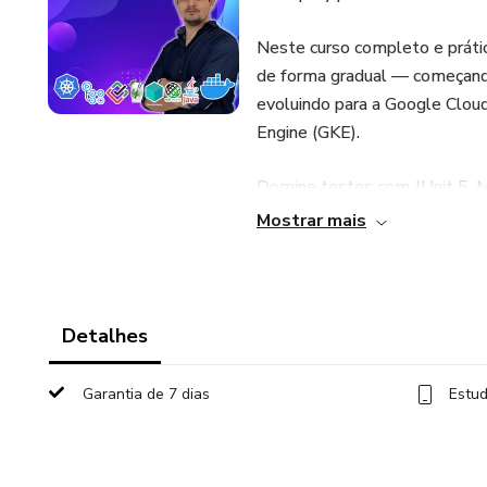
Neste curso completo e prátic
de forma gradual — começand
evoluindo para a Google Clo
Engine (GKE).
Domine testes com JUnit 5, M
no estilo BDD. Explore serviç
Mostrar mais
e GKE.
Conteúdo do curso:
Detalhes
✓ GitHub Actions e pipelines
Garantia de 7 dias
Estud
✓ Docker e Docker Compose
✓ Kubernetes — Pods, Repli