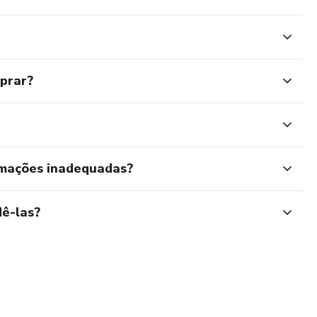
mprar?
rmações inadequadas?
ê-las?