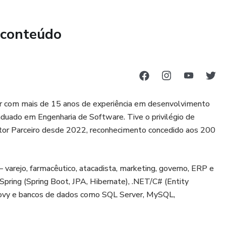
(GKE)
 conteúdo
ifact Registry
unitários e de integração
sured
or com mais de 15 anos de experiência em desenvolvimento
duado em Engenharia de Software. Tive o privilégio de
utor Parceiro desde 2022, reconhecimento concedido aos 200
services e controllers
mit no GitHub
varejo, farmacêutico, atacadista, marketing, governo, ERP e
Spring (Spring Boot, JPA, Hibernate), .NET/C# (Entity
ps e Kubernetes ganham entre R$ 6 e R$ 18 mil reais no
oovy e bancos de dados como SQL Server, MySQL,