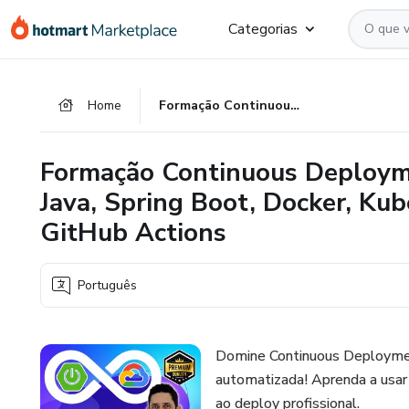
Ir
Ir
Ir
Categorias
para
para
para
o
o
o
conteúdo
pagamento
rodapé
Home
Formação Continuous Deployment: do Zero ao Deploy com Java, Spring Boot, Docker, Kubernetes, Google Cloud (GCP) e GitHub Actions
principal
Formação Continuous Deploym
Java, Spring Boot, Docker, Ku
GitHub Actions
Português
Domine Continuous Deploymen
automatizada! Aprenda a usar
ao deploy profissional.