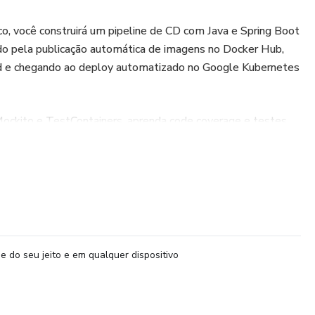
o, você construirá um pipeline de CD com Java e Spring Boot
o pela publicação automática de imagens no Docker Hub,
ud e chegando ao deploy automatizado no Google Kubernetes
ockito e TestContainers, aprenda code coverage e testes
os da Google Cloud: Cloud SQL, Artifact Registry, Cloud Run
 de CI/CD
e do seu jeito e em qualquer dispositivo
caSets e Deployments