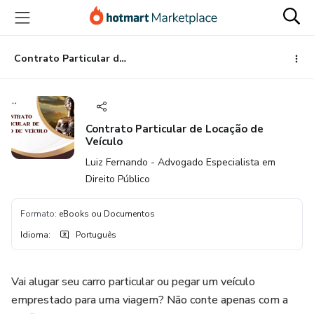
Ir
Ir
Ir
para
para
para
o
o
o
conteúdo
pagamento
rodapé
Contrato Particular de Locação de Veículo
principal
Contrato Particular de Locação de
Veículo
Luiz Fernando - Advogado Especialista em
Direito Público
Formato
:
eBooks ou Documentos
Idioma
:
Português
Vai alugar seu carro particular ou pegar um veículo
emprestado para uma viagem? Não conte apenas com a