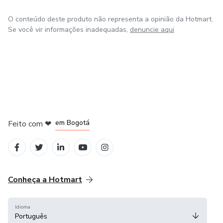
O conteúdo deste produto não representa a opinião da Hotmart.
Se você vir informações inadequadas,
denuncie aqui
em Amsterdam
em Madrid
em Bogotá
Feito com
❤
em Belo Horizonte
na Cidade do México
Conheça a Hotmart
Idioma
Português