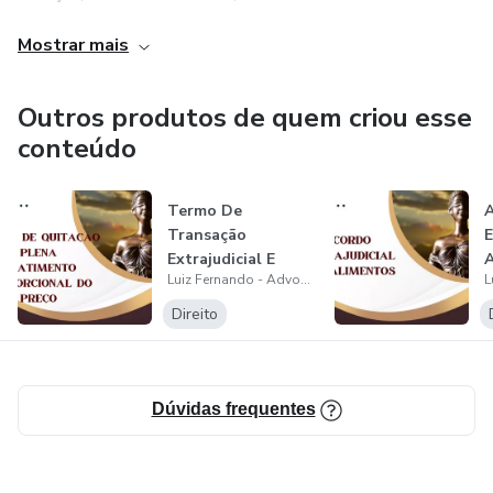
área da saúde e muito mais. Adquira agora e eleve o nível
Mostrar mais
de profissionalismo e segurança dos seus negócios.
Outros produtos de quem criou esse
conteúdo
Termo De
Transação
E
Extrajudicial E
A
Luiz Fernando - Advogado Especialista em Direito Público
Quitação Plena -
ABATIMEN...
Direito
Dúvidas frequentes