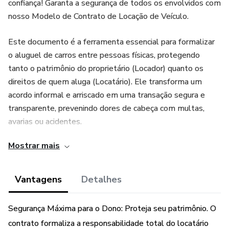
confiança! Garanta a segurança de todos os envolvidos com
nosso Modelo de Contrato de Locação de Veículo.
Este documento é a ferramenta essencial para formalizar
o aluguel de carros entre pessoas físicas, protegendo
tanto o patrimônio do proprietário (Locador) quanto os
direitos de quem aluga (Locatário). Ele transforma um
acordo informal e arriscado em uma transação segura e
transparente, prevenindo dores de cabeça com multas,
avarias ou acidentes.
Mostrar mais
Nosso template, 100% editável e de fácil preenchimento,
inclui todas as cláusulas vitais:
Vantagens
Detalhes
Objeto e Vistoria: Descreve detalhadamente o veículo e
menciona um Termo de Vistoria para registrar o estado de
Segurança Máxima para o Dono: Proteja seu patrimônio. O
conservação na entrega e devolução.
contrato formaliza a responsabilidade total do locatário