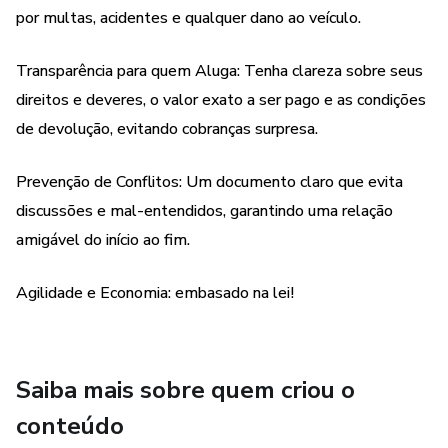
Prazo, Preço e Caução: Define o período exato da locação,
por multas, acidentes e qualquer dano ao veículo.
o valor a ser pago e um depósito de segurança para cobrir
eventuais despesas.
Transparência para quem Aluga: Tenha clareza sobre seus
direitos e deveres, o valor exato a ser pago e as condições
Responsabilidade Total: Deixa claro que o locatário é
de devolução, evitando cobranças surpresa.
responsável por multas de trânsito, danos, acidentes,
roubo ou furto.
Prevenção de Conflitos: Um documento claro que evita
discussões e mal-entendidos, garantindo uma relação
Condições de Devolução: Especifica como o veículo deve
amigável do início ao fim.
ser devolvido (local, limpeza, nível de combustível).
Agilidade e Economia: embasado na lei!
Invista em tranquilidade. Seja você o dono do carro ou
quem está alugando, este contrato é a sua maior garantia.
Adquira agora!
Saiba mais sobre quem criou o
conteúdo