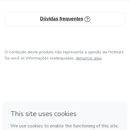
Dúvidas frequentes
O conteúdo deste produto não representa a opinião da Hotmart.
Se você vir informações inadequadas,
denuncie aqui
em Amsterdam
em Madrid
em Bogotá
Feito com
❤
em Belo Horizonte
na Cidade do México