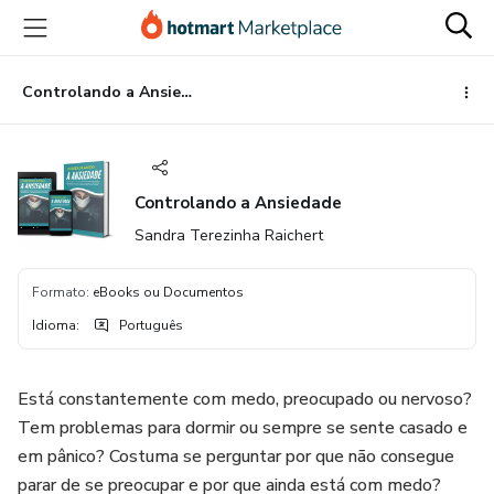
Ir
Ir
Ir
para
para
para
o
o
o
conteúdo
pagamento
rodapé
Controlando a Ansiedade
principal
Controlando a Ansiedade
Sandra Terezinha Raichert
Formato
:
eBooks ou Documentos
Idioma
:
Português
Está constantemente com medo, preocupado ou nervoso?
Tem problemas para dormir ou sempre se sente casado e
em pânico? Costuma se perguntar por que não consegue
parar de se preocupar e por que ainda está com medo?