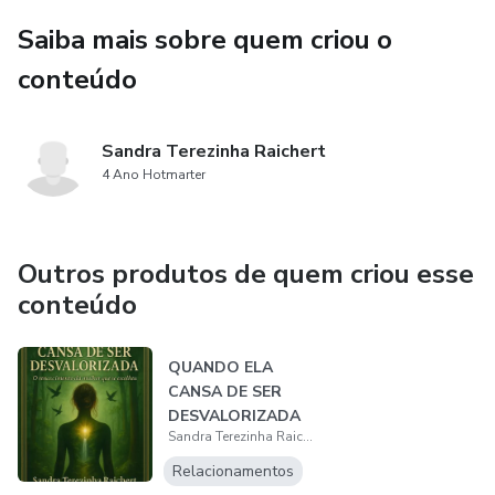
Saiba mais sobre quem criou o
conteúdo
Sandra Terezinha Raichert
4 Ano Hotmarter
Outros produtos de quem criou esse
conteúdo
QUANDO ELA
CANSA DE SER
DESVALORIZADA
Sandra Terezinha Raichert
— O Renascimento
da Mu...
Relacionamentos