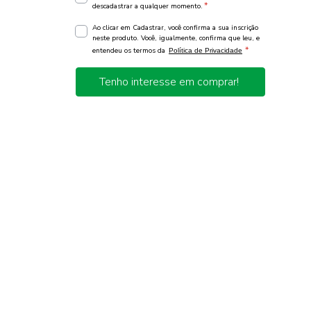
*
descadastrar a qualquer momento.
Ao clicar em Cadastrar, você confirma a sua inscrição
neste produto. Você, igualmente, confirma que leu, e
*
entendeu os termos da
Política de Privacidade
Tenho interesse em comprar!