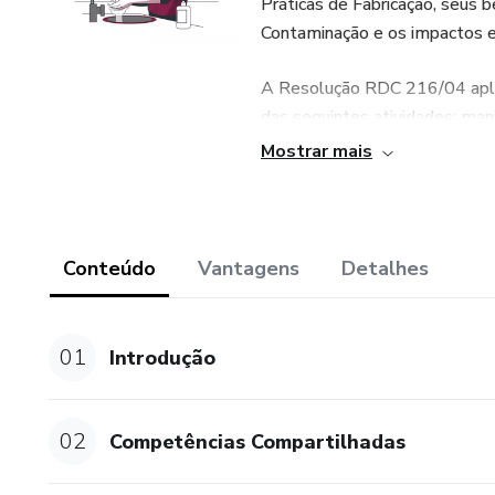
Práticas de Fabricação, seus 
Contaminação e os impactos e
A Resolução RDC 216/04 apli
das seguintes atividades: ma
distribuição, transporte, exp
Mostrar mais
tais como cantinas, bufês, comi
institucionais, unidades de al
lanchonetes, padarias, pastela
Conteúdo
Vantagens
Detalhes
Tópicos da RDC 261/04 em de
equipamentos, móveis e utensíl
utensílios, controle integrad
01
Introdução
dos resíduos, manipuladores, 
alimento (cuidados, fritura,
do alimento preparado, até a
02
Competências Compartilhadas
Importância da elaboração do