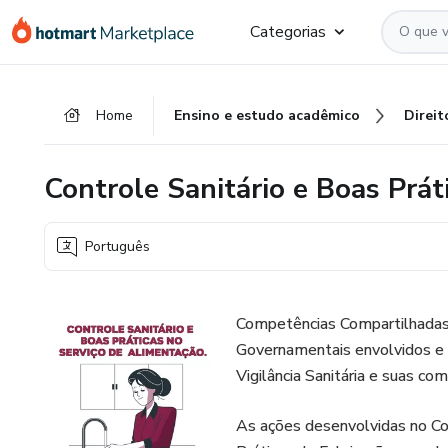
Ir
Ir
Ir
Categorias
para
para
para
o
o
o
conteúdo
pagamento
rodapé
Home
Ensino e estudo acadêmico
Direit
principal
Controle Sanitário e Boas Prát
Português
Competências Compartilhadas n
Governamentais envolvidos e 
Vigilância Sanitária e suas co
As ações desenvolvidas no Co