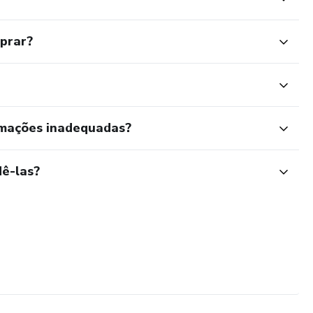
mprar?
rmações inadequadas?
ê-las?