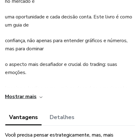
no mercado é
uma oportunidade e cada decisão conta. Este livro é como
um guia de
confiança, não apenas para entender gráficos e números,
mas para dominar
o aspecto mais desafiador e crucial do trading: suas
emoções.
Imagine o trading como um jogo de xadrez emocionante.
Você precisa
Mostrar mais
pensar estrategicamente, mas, mais importante, precisa
Vantagens
Detalhes
entender suas
Você precisa pensar estrategicamente, mas, mais
próprias emoções. Este livro é seu mentor nessa jornada,