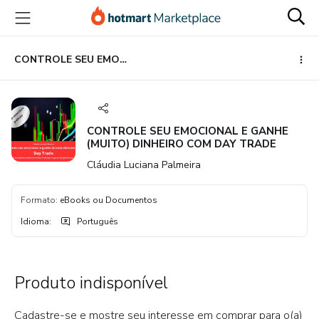
Ir
Ir
Ir
para
para
para
o
o
o
conteúdo
pagamento
rodapé
CONTROLE SEU EMOCIONAL E GANHE (MUITO) DINHEIRO COM DAY TRADE
principal
CONTROLE SEU EMOCIONAL E GANHE
(MUITO) DINHEIRO COM DAY TRADE
Cláudia Luciana Palmeira
Formato
:
eBooks ou Documentos
Idioma
:
Português
Produto indisponível
Cadastre-se e mostre seu interesse em comprar para o(a)