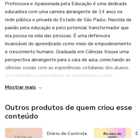
Professora e Apaixonada pela Educação é uma dedicada
educadora com uma carreira abrangente de 14 anos na
fortalecer seu controle emocional.
rede pública e privada do Estado de São Paulo. Nascida da
paixão pela educação e pelo potencial transformador que
Então, vamos começar esta jornada emocionante rumo ao
ela possui na vida das pessoas. É uma defensora
sucesso no day
incansável do aprendizado como meio de empoderamento
e crescimento humano. Graduada em Ciências trouxe uma
trade, onde aprenderemos a jogar com as emoções a
perspectiva abrangente para a sala de aula, conectando as
nosso favor. Esteja
ciências sociais com as experiências cotidianas dos alunos.
preparado para descobrir o trader vencedor que existe
Acreditando na importância do aprendizado contín...
dentro de você!
Mostrar mais
Outros produtos de quem criou esse
conteúdo
Diário de Controle
D