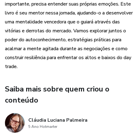
ajudando-o a
importante, precisa entender suas próprias emoções. Este
livro é seu mentor nessa jornada, ajudando-o a desenvolver
desenvolver uma mentalidade vencedora que o guiará
uma mentalidade vencedora que o guiará através das
através das vitórias e
vitórias e derrotas do mercado. Vamos explorar juntos o
poder do autoconhecimento, estratégias práticas para
derrotas do mercado.
acalmar a mente agitada durante as negociações e como
construir resiliência para enfrentar os altos e baixos do day
Vamos explorar juntos o poder do autoconhecimento,
estratégias práticas
trade.
para acalmar a mente agitada durante as negociações e
Saiba mais sobre quem criou o
como construir
conteúdo
resiliência para enfrentar os altos e baixos do day trade.
Não importa se você
Cláudia Luciana Palmeira
5 Ano Hotmarter
é iniciante ou experiente, aqui encontrará ferramentas
simples para