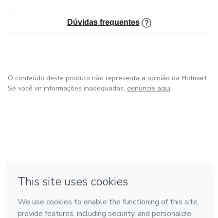
Dúvidas frequentes
O conteúdo deste produto não representa a opinião da Hotmart.
Se você vir informações inadequadas,
denuncie aqui
em Amsterdam
em Madrid
em Bogotá
Feito com
❤
em Belo Horizonte
na Cidade do México