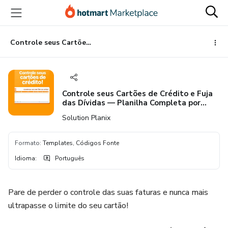
Ir
Ir
Ir
para
para
para
o
o
o
conteúdo
pagamento
rodapé
Controle seus Cartões de Crédito e Fuja das Dívidas — Planilha Completa por Apenas R$10,90!
principal
Controle seus Cartões de Crédito e Fuja
das Dívidas — Planilha Completa por
Apenas R$10,90!
Solution Planix
Formato
:
Templates, Códigos Fonte
Idioma
:
Português
Pare de perder o controle das suas faturas e nunca mais
ultrapasse o limite do seu cartão!