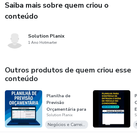
Saiba mais sobre quem criou o
✅ Total de faturas do.
conteúdo
Tudo isso por apenas R$10,90!
Invista menos de um café e tenha tranquilidade financeira
Solution Planix
todos os meses. ☕💰
1 Ano Hotmarter
Outros produtos de quem criou esse
conteúdo
Planilha de
P
Previsão
C
Orçamentária para
E
Solution Planix
S
Condomínios –
V
COMPLET...
C
Negócios e Carreira