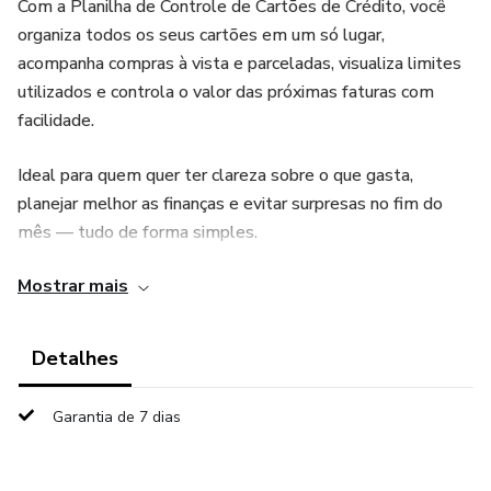
Com a Planilha de Controle de Cartões de Crédito, você
organiza todos os seus cartões em um só lugar,
acompanha compras à vista e parceladas, visualiza limites
utilizados e controla o valor das próximas faturas com
facilidade.
Ideal para quem quer ter clareza sobre o que gasta,
planejar melhor as finanças e evitar surpresas no fim do
mês — tudo de forma simples.
Mostrar mais
💳 Recursos que você vai amar:
✅ Cadastro de vários cartões com limite e vencimento.
Detalhes
✅ Lançamento de compras à vista e parceladas.
Garantia de 7 dias
✅ Painel com visão geral dos gastos e limites.