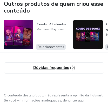
influencer digital, com milhões de seguidores em suas
Outros produtos de quem criou esse
mídias sociais.
conteúdo
Combo 4 E-books
Mahmoud Baydoun
M
Relacionamentos
Dúvidas frequentes
O conteúdo deste produto não representa a opinião da Hotmart.
Se você vir informações inadequadas,
denuncie aqui