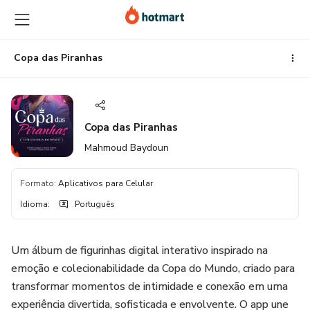
Ir
Ir
Ir
para
para
para
o
o
o
conteúdo
pagamento
rodapé
Copa das Piranhas
principal
Copa das Piranhas
Mahmoud Baydoun
Formato
:
Aplicativos para Celular
Idioma
:
Português
Um álbum de figurinhas digital interativo inspirado na
emoção e colecionabilidade da Copa do Mundo, criado para
transformar momentos de intimidade e conexão em uma
experiência divertida, sofisticada e envolvente. O app une