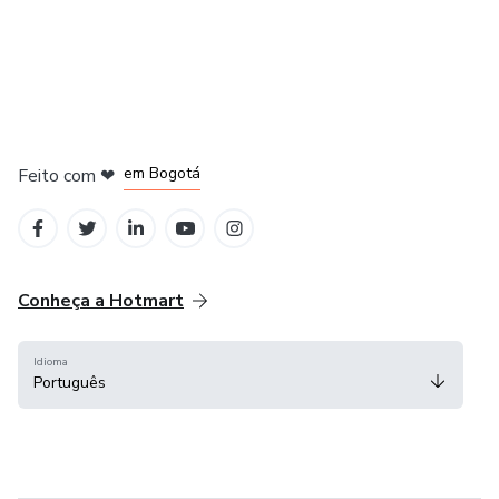
em Amsterdam
em Madrid
em Bogotá
Feito com
❤
em Belo Horizonte
na Cidade do México
Conheça a Hotmart
Idioma
Português