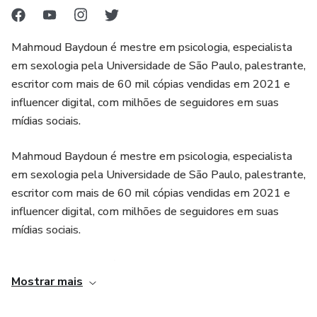
Mahmoud Baydoun é mestre em psicologia, especialista
em sexologia pela Universidade de São Paulo, palestrante,
escritor com mais de 60 mil cópias vendidas em 2021 e
influencer digital, com milhões de seguidores em suas
mídias sociais.
Mahmoud Baydoun é mestre em psicologia, especialista
em sexologia pela Universidade de São Paulo, palestrante,
escritor com mais de 60 mil cópias vendidas em 2021 e
influencer digital, com milhões de seguidores em suas
mídias sociais.
Mahmoud Baydoun é mestre em psicologia, especialista
Mostrar mais
em sexologia pela Universidade de São Paulo, palestrante,
escritor com mais de 60 mil cópias vendidas em 2021 e