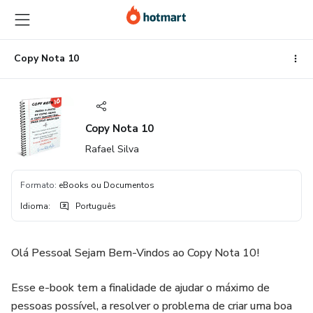
Ir
Ir
Ir
para
para
para
o
o
o
conteúdo
pagamento
rodapé
Copy Nota 10
principal
Copy Nota 10
Rafael Silva
Formato
:
eBooks ou Documentos
Idioma
:
Português
Olá Pessoal Sejam Bem-Vindos ao Copy Nota 10!
Esse e-book tem a finalidade de ajudar o máximo de
pessoas possível, a resolver o problema de criar uma boa