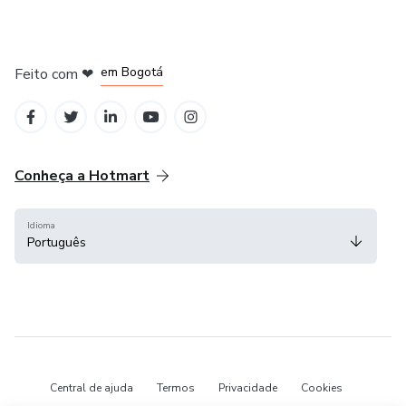
em Amsterdam
em Madrid
em Bogotá
Feito com
❤
em Belo Horizonte
na Cidade do México
Conheça a Hotmart
Idioma
Português
Central de ajuda
Termos
Privacidade
Cookies