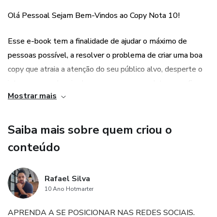
Olá Pessoal Sejam Bem-Vindos ao Copy Nota 10!
Esse e-book tem a finalidade de ajudar o máximo de
pessoas possível, a resolver o problema de criar uma boa
copy que atraia a atenção do seu público alvo, desperte o
interesse e o desejo de comprar o seu produto e por fim
Mostrar mais
executar a ação de efetuar uma compra!
E é exatamente isso que você quer não né mesmo rsrs…
Saiba mais sobre quem criou o
conteúdo
Fazer vendas pela internet!
Rafael Silva
10 Ano Hotmarter
APRENDA A SE POSICIONAR NAS REDES SOCIAIS.