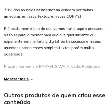
70% dos anúncios na internet na vendem por falhas
amadoras em seus textos, em suas COPY's!
E é exatamente isso do que vamos tratar aqui e pensando
nisso separei o melhor para que qualquer iniciante ou
experiente em marketing digital tenha sucesso em seus
anúncios usando esses simples textos porém muito
poderosos!
Prazer meu nome é RAFAEL SILVA Afiliado, Produtor e
apaixonado por marketing digital! Minha meta: Ajudar o
Mostrar mais
máximo de pessoas possíveis a alavancarem suas vendas
usando técnicas de copywriting!
Outros produtos de quem criou esse
conteúdo