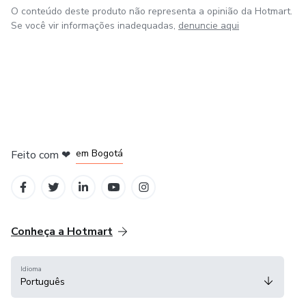
O conteúdo deste produto não representa a opinião da Hotmart.
Se você vir informações inadequadas,
denuncie aqui
em Amsterdam
em Madrid
em Bogotá
Feito com
❤
em Belo Horizonte
na Cidade do México
Conheça a Hotmart
Idioma
Português