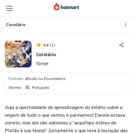
Ir
Ir
Ir
para
para
para
o
o
o
conteúdo
pagamento
rodapé
Corolário
principal
4.0
(
1
)
Corolário
Sjorge
Formato
:
eBooks ou Documentos
Idioma
:
Português
Aqui a oportunidade de aprendizagem do inédito sobre a
origem de tudo o que vemos e palmamos! Darwin estava
correto, mas ele não adicionou o “arquétipo etéreo de
Platão à sua teoria!” Justamente o que leva à mutação das