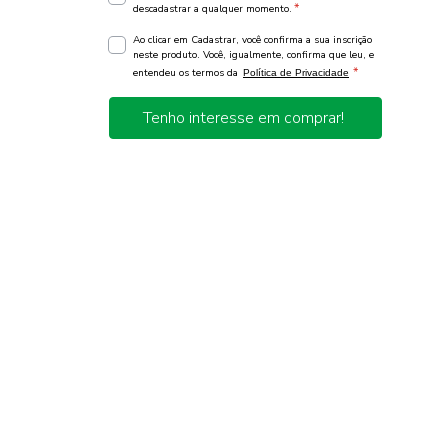
*
descadastrar a qualquer momento.
Ao clicar em Cadastrar, você confirma a sua inscrição
neste produto. Você, igualmente, confirma que leu, e
*
entendeu os termos da
Política de Privacidade
Tenho interesse em comprar!