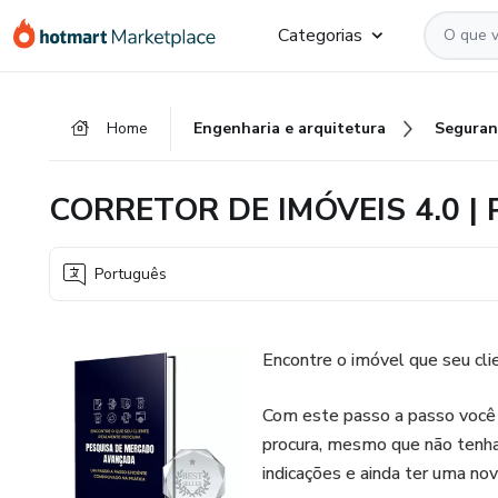
Ir
Ir
Ir
Categorias
para
para
para
o
o
o
conteúdo
pagamento
rodapé
Home
Engenharia e arquitetura
Seguran
principal
CORRETOR DE IMÓVEIS 4.0 | P
Português
Encontre o imóvel que seu cli
Com este passo a passo você v
procura, mesmo que não tenha 
indicações e ainda ter uma nov