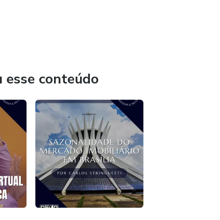
my business, segurança para sites, logomarca, logo 3D,
ealidade aumentada, anúncios google ads e instagram ads.
de marketing, gestão financeira, gestão estratégica, análise
, tecnologia para restaurantes, gestão de delivery,
u esse conteúdo
R), tour virtual (visita 360), realidade aumentada, vídeos
 tecnologias para gestão.