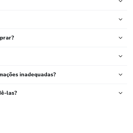
mprar?
rmações inadequadas?
ê-las?