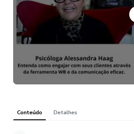
Trago neste curso scripts pro
Corra que esse curso é para vo
Não perca mais tempo, venda 
Conteúdo
Detalhes