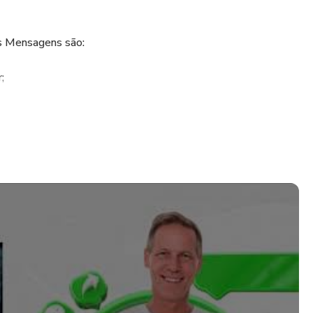
s Mensagens são:
;
 tempo;
e);
te tudo pelo WhatsApp, porém é necessário usar as
uco de Psicologia Digital e as novas tendências de consumo
.