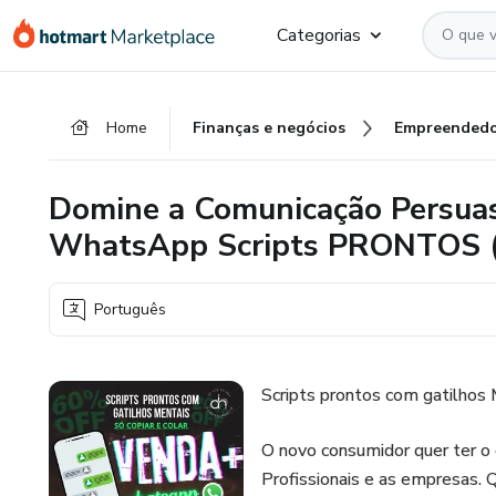
Ir
Ir
Ir
Categorias
para
para
para
o
o
o
conteúdo
pagamento
rodapé
Home
Finanças e negócios
Empreendedo
principal
Domine a Comunicação Persuas
WhatsApp Scripts PRONTOS (C
Português
Scripts prontos com gatilhos 
O novo consumidor quer ter o
Profissionais e as empresas. 