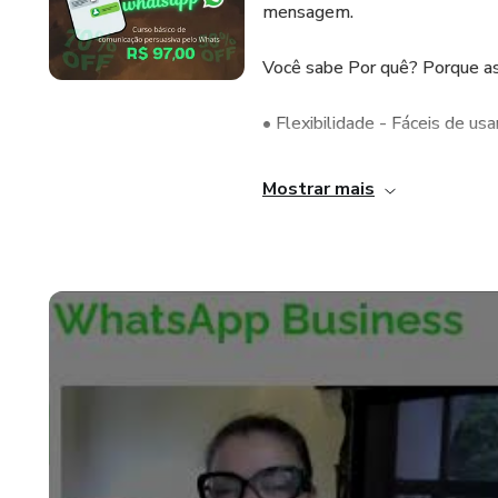
mensagem.
Você sabe Por quê? Porque a
• Flexibilidade - Fáceis de usar
• Registros - Documentáveis;
Mostrar mais
• Administram e Economizam
• Agilidade - Rápidas (real tim
• Descontraídas - Divertidas
É possível vender praticamen
ferramentas e entender um po
para engajar com seus clientes