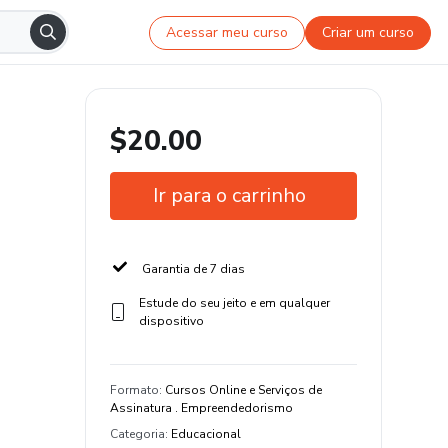
Acessar meu curso
Criar um curso
$20.00
Ir para o carrinho
Garantia de 7 dias
Estude do seu jeito e em qualquer
dispositivo
Formato
:
Cursos Online e Serviços de
Assinatura . Empreendedorismo
Categoria
:
Educacional