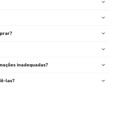
mprar?
rmações inadequadas?
ê-las?