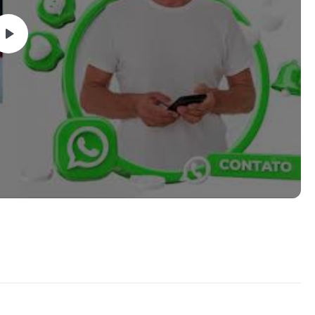
ntos (só copiar e colar) conectando sem receber um NÃO.
cê!
todos os dias pelo whatsapp.