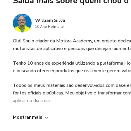
Saiba mais sobre quem criou o
Fotos que retratam a adrenali
determinação em busca da vitó
William Silva
10 Ano Hotmarter
Momentos de celebração no pó
a alegria da vitória.
Olá! Sou o criador da Motora Academy, um projeto dedicad
motoristas de aplicativo e pessoas que desejam aumenta
🏆 Por que Adquirir Essa Cole
Tenho 10 anos de experiência utilizando a plataforma H
Essas 25 fotos únicas são ma
e buscando oferecer produtos que realmente gerem valo
tempo, que evocam a paixão e 
você poderá:
Todos os meus materiais são desenvolvidos com base em 
fontes oficiais e públicas. Meu objetivo é transformar c
✅ Despertar emoções: As fot
aplicar no dia a dia.
permitindo que você reviva c
Aqui você encontrará e-books, planilhas, guias e materiais
Mostrar mais
✅ Decorar com estilo: Perfeita
com um toque de elegância e e
Motoristas de aplicativo (Uber, 99 e outras plataformas);