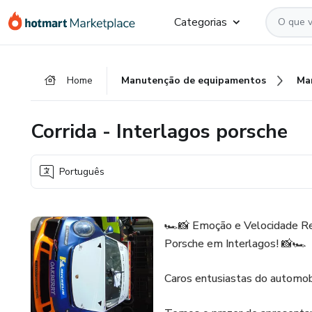
Ir
Ir
Ir
Categorias
para
para
para
o
o
o
conteúdo
pagamento
rodapé
Home
Manutenção de equipamentos
Ma
principal
Corrida - Interlagos porsche
Português
🏎️📸 Emoção e Velocidade Reg
Porsche em Interlagos! 📸🏎️
Caros entusiastas do automob