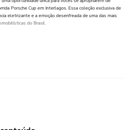
 uma oportunidade única para vocês se apropriarem de
rrida Porsche Cup em Interlagos. Essa coleção exclusiva de
ência eletrizante e a emoção desenfreada de uma das mais
mobilísticas do Brasil.
eira obra de arte, meticulosamente capturada por talentosos
orridas de carros. A coleção inclui:
co autódromo de Interlagos, proporcionando uma visão
rcuito e seus arredores.
 carros de corrida Porsche, detalhando a elegância, a
sas máquinas excepcionais.
trapassagens, derrapagens controladas e curvas
e sentir como se estivesse na pista junto aos pilotos.