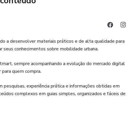
 conteúdo
na e a tensão nos rostos dos pilotos, expressando a
ria.
dio, com os pilotos erguendo seus troféus, compartilhando
o a desenvolver materiais práticos e de alta qualidade para
r seus conhecimentos sobre mobilidade urbana.
ção 🏆
otmart, sempre acompanhando a evolução do mercado digital
is do que meras imagens, são memórias congeladas no
r para quem compra.
o fascínio pelo automobilismo. Ao adquirir essa coleção,
pesquisas, experiência prática e informações obtidas em
onteúdos complexos em guias simples, organizados e fáceis de
ografias transmitem a pura emoção do automobilismo,
ada momento emocionante da corrida Porsche Cup.
 exclusivos voltados para:
s para decorar sua casa, escritório, ou espaço de trabalho
nergia automobilística.