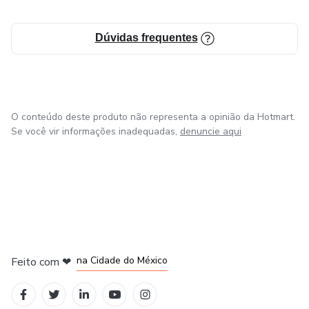
Dúvidas frequentes
O conteúdo deste produto não representa a opinião da Hotmart.
Se você vir informações inadequadas,
denuncie aqui
em Bogotá
em Amsterdam
em Madrid
na Cidade do México
Feito com
❤
em Belo Horizonte