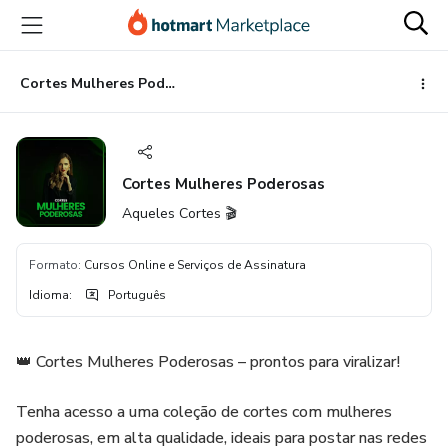
Ir
Ir
Ir
para
para
para
o
o
o
conteúdo
pagamento
rodapé
Cortes Mulheres Poderosas
principal
Cortes Mulheres Poderosas
Aqueles Cortes 🎬
Formato
:
Cursos Online e Serviços de Assinatura
Idioma
:
Português
👑 Cortes Mulheres Poderosas – prontos para viralizar!
Tenha acesso a uma coleção de cortes com mulheres
poderosas, em alta qualidade, ideais para postar nas redes