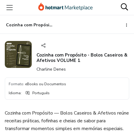
Ir
Ir
Ir
para
para
para
o
o
o
conteúdo
pagamento
rodapé
Cozinha com Propósito - Bolos Caseiros & Afetivos VOLUME 1
principal
Cozinha com Propósito - Bolos Caseiros &
Afetivos VOLUME 1
Charline Denes
Formato
:
eBooks ou Documentos
Idioma
:
Português
Cozinha com Propósito — Bolos Caseiros & Afetivos reúne
receitas práticas, fofinhas e cheias de sabor para
transformar momentos simples em memórias especiais.