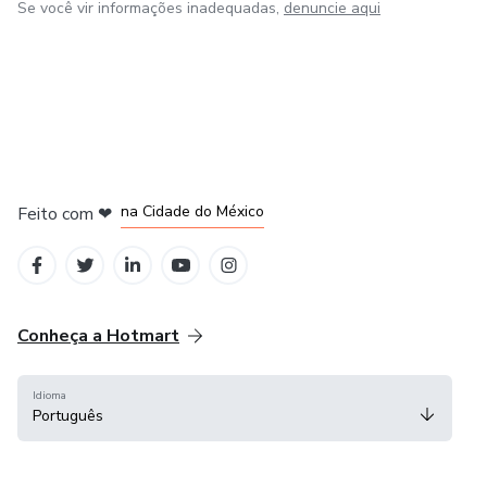
Se você vir informações inadequadas,
denuncie aqui
em Bogotá
em Amsterdam
em Madrid
na Cidade do México
Feito com
❤
em Belo Horizonte
Conheça a Hotmart
Idioma
Português