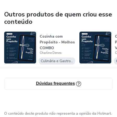
Outros produtos de quem criou esse
conteúdo
Cozinha com
C
Propósito - Molhos
P
COMBO
Charline Denes
C
Culinária e Gastronomia
Dúvidas frequentes
O conteúdo deste produto não representa a opinião da Hotmart.