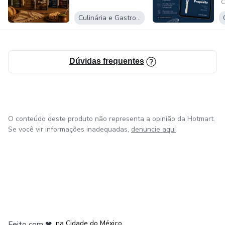
C
Culinária e Gastronomia
Dúvidas frequentes
O conteúdo deste produto não representa a opinião da Hotmart.
Se você vir informações inadequadas,
denuncie aqui
em Bogotá
em Amsterdam
em Madrid
na Cidade do México
Feito com
❤