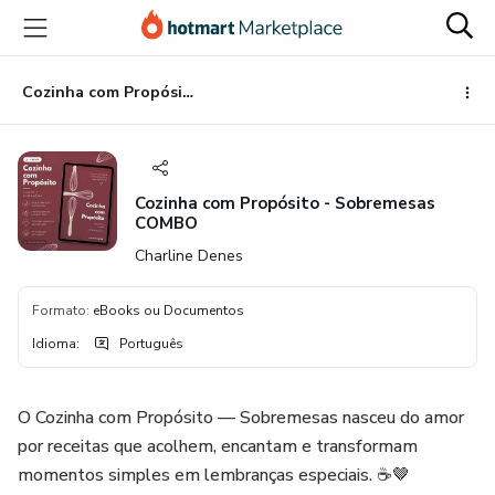
Ir
Ir
Ir
para
para
para
o
o
o
conteúdo
pagamento
rodapé
Cozinha com Propósito - Sobremesas COMBO
principal
Cozinha com Propósito - Sobremesas
COMBO
Charline Denes
Formato
:
eBooks ou Documentos
Idioma
:
Português
O Cozinha com Propósito — Sobremesas nasceu do amor
por receitas que acolhem, encantam e transformam
momentos simples em lembranças especiais. ☕🤎