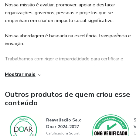
Nossa missão é avaliar, promover, apoiar e destacar
4. Se aprovado, haverá anuidade no valor de R$660,00,
organizações, governos, pessoas e projetos que se
parcelável em até 12 vez com juros da plataforma de
empenham em criar um impacto social significativo.
pagamento
Nossa abordagem é baseada na excelência, transparência e
🎓 Benefícios da certificação:
inovação.
✔ Reconhecimento profissional e técnico
Trabalhamos com rigor e imparcialidade para certificar e
reconhecer ações e pessoas comprometidas em causar um
✔ Validação ética e autenticidade da experiência
Mostrar mais
impacto real nas áreas de educação, saúde, meio ambiente,
igualdade social, e muitas outras que são essenciais para o
✔ Diferenciação no mercado e reforço de credibilidade
bem-estar da comunidade.
Outros produtos de quem criou esse
✔ Uso de selo institucional exclusivo
conteúdo
Contribuimos desenvolvendo critérios e executando
certificações sociais e prêmios para fins sociais.
Saiba mais em:
Reavaliação Selo
https://certpessoas.fgv.br/certificadorasocial
Doar 2024-2027
V
Trabalhamos para que todas as partes interessadas –
Certificadora Social
C