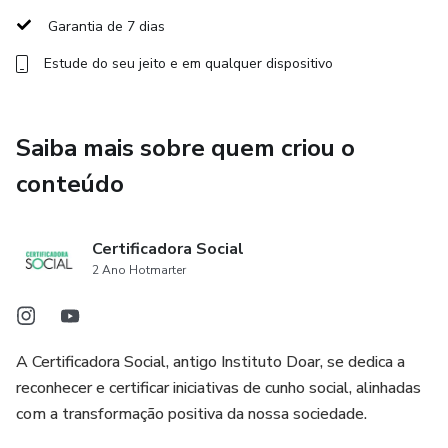
Para obter o certificado, o candidato deve comprovar 1)
Garantia de 7 dias
experiência dos últimos 2 anos captando recursos
Estude do seu jeito e em qualquer dispositivo
incentivados, 2) mais de R$ 500 mil captados nesse
período e 3) acertar pelo menos 35 das 50 questões em
até 2 horas no Exame de Proficiência aplicado pela FGV,
Saiba mais sobre quem criou o
com questões sobre: Mecanismos, Leias, Captação de
Recursos, Planejamento, Execução de Campanhas,
conteúdo
Governança, Sustentabilidade e mais.
Certificadora Social
📝 Como funciona o processo
2 Ano Hotmarter
1. Pagamento da taxa de inscrição na plataforma Hotmart
2. Envio e análise da documentação comprobatória
A Certificadora Social, antigo Instituto Doar, se dedica a
reconhecer e certificar iniciativas de cunho social, alinhadas
3. Caso a documentação seja aprovada, realização do
com a transformação positiva da nossa sociedade.
exame de proficiência (50 questões objetivas)