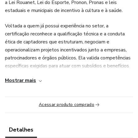
a Lei Rouanet, Lei do Esporte, Pronon, Pronas e leis
estaduais e municipais de incentivo à cultura e à saúde.
Voltada a quem já possui experiência no setor, a
certificação reconhece a qualificação técnica e a conduta
ética de captadores que estruturam, negociam e
operacionalizam projetos incentivados junto a empresas,
patrocinadores e órgãos públicos. Ela valida competências
específicas exigidas para atuar com subsídios e benefícios
fiscais, reforçando a credibilidade do profissional perante
Mostrar mais
proponentes, patrocinadores e gestores culturais ou
esportivos.
Acessar produto comprado
É uma iniciativa da Certificadora Social, em parceria com a
ABCR – Associação Brasileira de Captadores de Recursos.
📌 Pré-requisitos
Detalhes