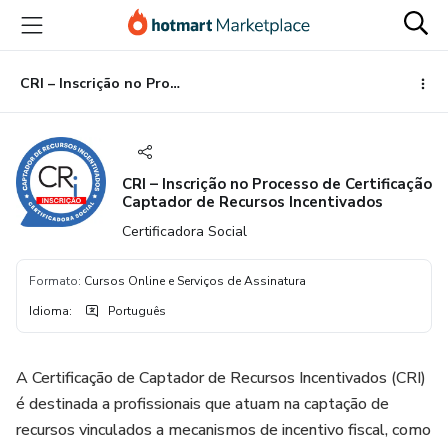
Ir
Ir
Ir
para
para
para
o
o
o
conteúdo
pagamento
rodapé
CRI – Inscrição no Processo de Certificação Captador de Recursos Incentivados
principal
CRI – Inscrição no Processo de Certificação
Captador de Recursos Incentivados
Certificadora Social
Formato
:
Cursos Online e Serviços de Assinatura
Idioma
:
Português
A Certificação de Captador de Recursos Incentivados (CRI)
é destinada a profissionais que atuam na captação de
recursos vinculados a mecanismos de incentivo fiscal, como