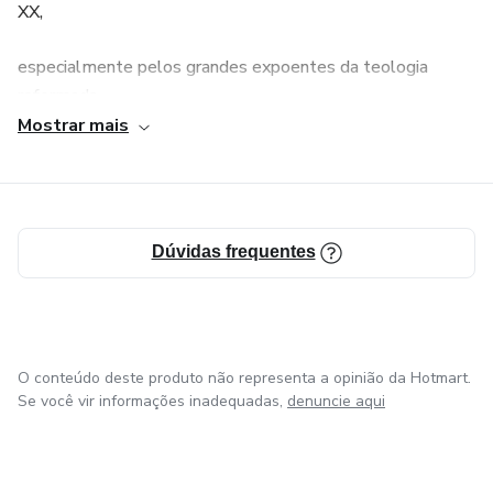
XX,
o Deus vivo. A jornada aqui proposta é exigente. Ela
confronta o orgulho, desmonta ilusões, expõe ...
especialmente pelos grandes expoentes da teologia
reformada,
Mostrar mais
não é um luxo intelectual, mas um pré-requisito essencial
para
todos que desejam defender e proclamar fielmente o
Dúvidas frequentes
verdadeiro
evangelho de Cristo.
O conteúdo deste produto não representa a opinião da Hotmart.
Se você vir informações inadequadas,
denuncie aqui