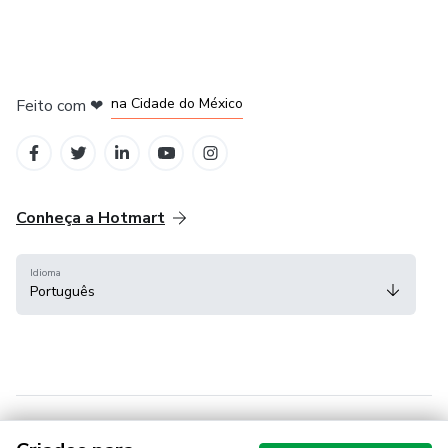
na Cidade do México
Feito com
❤
em Belo Horizonte
em Bogotá
em Amsterdam
em Madrid
Conheça a Hotmart
Idioma
Português