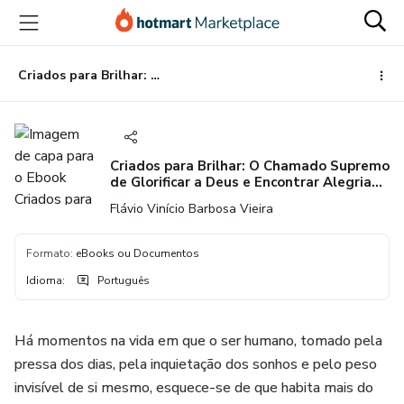
Ir
Ir
Ir
para
para
para
o
o
o
conteúdo
pagamento
rodapé
Criados para Brilhar: O Chamado Supremo de Glorificar a Deus e Encontrar Alegria Nele
principal
Criados para Brilhar: O Chamado Supremo
de Glorificar a Deus e Encontrar Alegria
Nele
Flávio Vinício Barbosa Vieira
Formato
:
eBooks ou Documentos
Idioma
:
Português
Há momentos na vida em que o ser humano, tomado pela
pressa dos dias, pela inquietação dos sonhos e pelo peso
invisível de si mesmo, esquece-se de que habita mais do