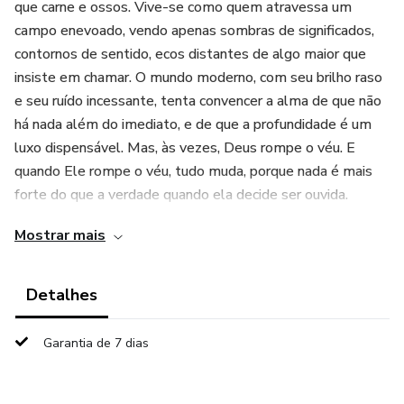
que carne e ossos. Vive-se como quem atravessa um
campo enevoado, vendo apenas sombras de significados,
contornos de sentido, ecos distantes de algo maior que
insiste em chamar. O mundo moderno, com seu brilho raso
e seu ruído incessante, tenta convencer a alma de que não
há nada além do imediato, e de que a profundidade é um
luxo dispensável. Mas, às vezes, Deus rompe o véu. E
quando Ele rompe o véu, tudo muda, porque nada é mais
forte do que a verdade quando ela decide ser ouvida.
Mostrar mais
Este livro nasce desse momento: do instante em que o
Eterno invade o tempo, o transcendente toca a poeira, e a
Palavra que criou o universo ressoa dentro do coração
Detalhes
humano com autoridade incontornável. É aqui, no encontro
entre o Céu e a poeira, que a alma percebe que não pode
Garantia de 7 dias
permanecer como estava. Pois há uma força divina que
reordena tudo — pensamentos, desejos, afetos,