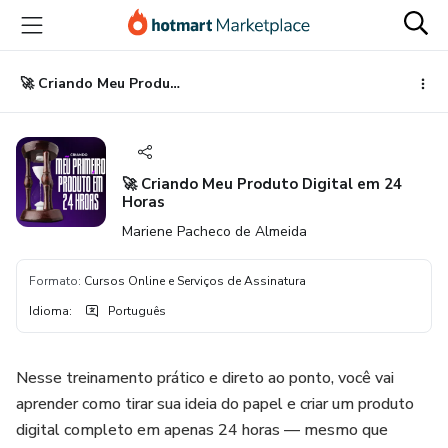
Ir
Ir
Ir
para
para
para
o
o
o
conteúdo
pagamento
rodapé
🚀 Criando Meu Produto Digital em 24 Horas
principal
🚀 Criando Meu Produto Digital em 24
Horas
Mariene Pacheco de Almeida
Formato
:
Cursos Online e Serviços de Assinatura
Idioma
:
Português
Nesse treinamento prático e direto ao ponto, você vai
aprender como tirar sua ideia do papel e criar um produto
digital completo em apenas 24 horas — mesmo que