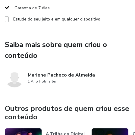
Garantia de 7 dias
📅 Em 24 horas, seu produto digital estará pronto para ir
pro mundo!
Estude do seu jeito e em qualquer dispositivo
Saiba mais sobre quem criou o
conteúdo
Mariene Pacheco de Almeida
1 Ano Hotmarter
Outros produtos de quem criou esse
conteúdo
A Trilha do Digital
C