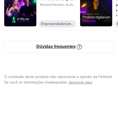
p
Mariene Pacheco de Almeida
Empreendedorismo Digital
Dúvidas frequentes
O conteúdo deste produto não representa a opinião da Hotmart.
Se você vir informações inadequadas,
denuncie aqui