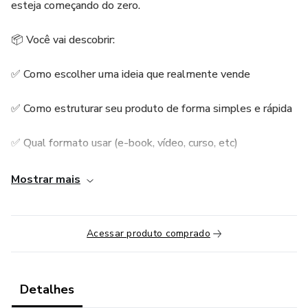
esteja começando do zero.
📦 Você vai descobrir:
✅ Como escolher uma ideia que realmente vende
✅ Como estruturar seu produto de forma simples e rápida
✅ Qual formato usar (e-book, vídeo, curso, etc)
✅ Como gravar, montar e organizar seu conteúdo sem
Mostrar mais
complicação
✅ E o principal: como deixar tudo pronto pra começar a
Acessar produto comprado
vender ainda essa semana!
💻 Método rápido, sem enrolação, pra quem quer fazer e
Detalhes
vender de verdade.