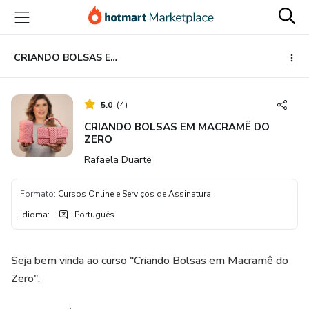
Ir
Ir
Ir
para
para
para
o
o
o
conteúdo
pagamento
rodapé
CRIANDO BOLSAS EM MACRAMÊ DO ZERO
principal
5.0
(
4
)
CRIANDO BOLSAS EM MACRAMÊ DO
ZERO
Rafaela Duarte
Formato
:
Cursos Online e Serviços de Assinatura
Idioma
:
Português
Seja bem vinda ao curso "Criando Bolsas em Macramê do
Zero".