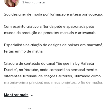
3 Ano Hotmarter
Sou designer de moda por formação e artesã por vocação.
Com espirito criativo a flor da pele e apaixonada pelo
mundo da produção de produtos manuais e artesanais.
Especialista na criação de designs de bolsas em macramê,
feitas em fio de malha.
Criadora de conteúdo do canal "Eu que fiz by Rafaela
Duarte", no Youtube, onde compartilho semanalmente,
diferentes tutoriais, de criações autorais, utilizando como
materia-prima principal nos meus projetos, o fio de malha,
também conhecido como trapilho ou Tshirt Yarn.
Mostrar mais
Autora do curso CRIANDO BOLSAS EM MACRAMÊ DO
ZERO, onde ensino na pratica, como funciona todo o