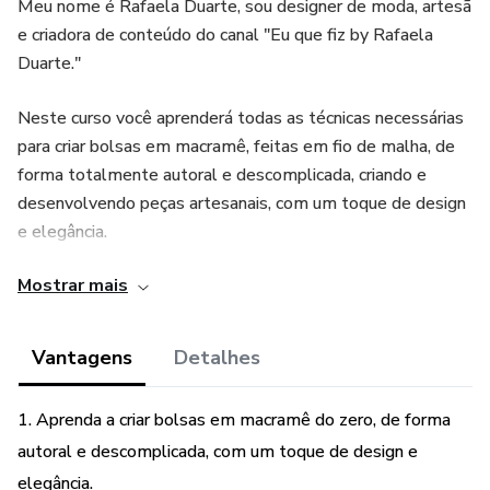
Meu nome é Rafaela Duarte, sou designer de moda, artesã
e criadora de conteúdo do canal "Eu que fiz by Rafaela
Duarte."
Neste curso você aprenderá todas as técnicas necessárias
para criar bolsas em macramê, feitas em fio de malha, de
forma totalmente autoral e descomplicada, criando e
desenvolvendo peças artesanais, com um toque de design
e elegância.
Mostrar mais
Te mostrarei como desenvolver sua criatividade e buscar
inspirações de design para os seus projetos, como aplicar
ideias de design comuns no macramê, como analisar e
Vantagens
Detalhes
trabalhar da melhor forma com todos os tipos de fios de
malha, como fazer todos os cálculos de quantidade e
1. Aprenda a criar bolsas em macramê do zero, de forma
metragem de fios em seus projetos autorais, criar tramas e
autoral e descomplicada, com um toque de design e
identificar a melhor maneira de aplica-las aos seus designs.
elegância.
Todas as técnicas para criar acabamentos perfeitos e