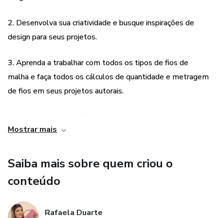
agregar ainda mais valor ao seu produto e como precificar
2. Desenvolva sua criatividade e busque inspirações de
de maneira correta e descomplicada, valorizando seu
trabalho e sua marca!
design para seus projetos.
Este curso foi pensado para todos os niveis. Pra você que
3. Aprenda a trabalhar com todos os tipos de fios de
esta iniciando no mundo das bolsas em macramê e quer
malha e faça todos os cálculos de quantidade e metragem
aprender, desde o começo, como criar nós e tramas
de fios em seus projetos autorais.
utilizando apenas as suas mãos, mas também pra quem já
tem alguma experiência e deseja aperfeiçoar ainda mais
4. Aprenda todas as técnicas para criar acabamentos
suas técnicas e conhecimento.
Mostrar mais
perfeitos e agregar ainda mais valor ao seu produto.
5. Aprenda a precificar de maneira correta e descomplicada,
Saiba mais sobre quem criou o
valorizando seu trabalho e sua marca.
conteúdo
Rafaela Duarte