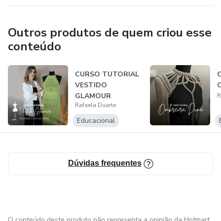
Outros produtos de quem criou esse
conteúdo
CURSO TUTORIAL
C
VESTIDO
GLAMOUR
R
Rafaela Duarte
Educacional
Dúvidas frequentes
O conteúdo deste produto não representa a opinião da Hotmart.