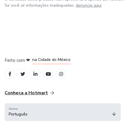
Se você vir informações inadequadas,
denuncie aqui
em Bogotá
em Amsterdam
em Madrid
na Cidade do México
Feito com
❤
em Belo Horizonte
Conheça a Hotmart
Idioma
Português