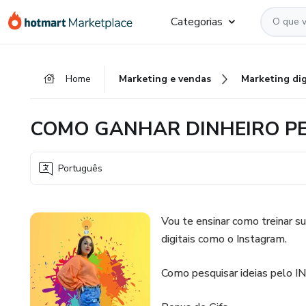
Ir
Ir
Ir
Categorias
para
para
para
o
o
o
conteúdo
pagamento
rodapé
Home
Marketing e vendas
Marketing dig
principal
COMO GANHAR DINHEIRO P
Português
Vou te ensinar como treinar s
digitais como o Instagram.
Como pesquisar ideias pelo