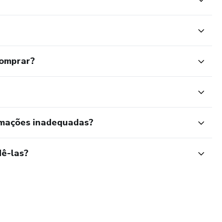
comprar?
rmações inadequadas?
ê-las?