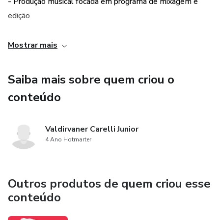
- Produção musical focada em programa de mixagem e
edição
- Mercado da Musica e opções de negócios
Mostrar mais
- Congresso Nacional com artistas, produtores,
Saiba mais sobre quem criou o
empresários e CEOs de grandes marcas explicando sobre
conteúdo
carreira e vida musical
Valdirvaner Carelli Junior
4 Ano Hotmarter
Outros produtos de quem criou esse
conteúdo