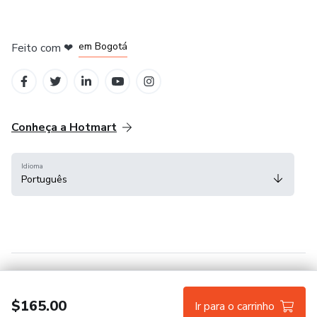
em Amsterdam
em Madrid
em Bogotá
Feito com
❤
em Belo Horizonte
na Cidade do México
Conheça a Hotmart
Idioma
Português
Central de ajuda
Termos
Privacidade
Cookies
$165.00
Ir para o carrinho