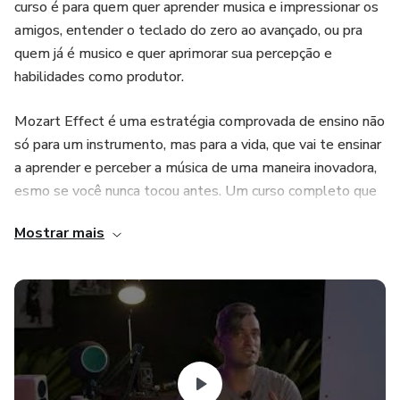
curso é para quem quer aprender musica e impressionar os
amigos, entender o teclado do zero ao avançado, ou pra
quem já é musico e quer aprimorar sua percepção e
habilidades como produtor.
Mozart Effect é uma estratégia comprovada de ensino não
só para um instrumento, mas para a vida, que vai te ensinar
a aprender e perceber a música de uma maneira inovadora,
esmo se você nunca tocou antes. Um curso completo que
abrange por etapas didaticamente toda experiência de
Mostrar mais
anos no Show Business do renomado artista e produtor
Junior Carelli.
Considerado cinco vezes o melhor tecladista brasileiro,
segundo às principais mídias especializadas, Junior já viajou
e tocou com músicos renomados de todas as partes do
mundo.