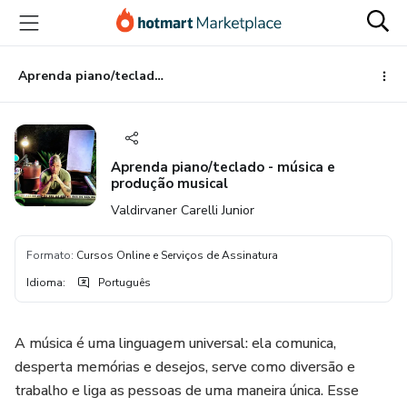
Ir
Ir
Ir
para
para
para
o
o
o
conteúdo
pagamento
rodapé
Aprenda piano/teclado - música e produção musical
principal
Aprenda piano/teclado - música e
produção musical
Valdirvaner Carelli Junior
Formato
:
Cursos Online e Serviços de Assinatura
Idioma
:
Português
A música é uma linguagem universal: ela comunica,
desperta memórias e desejos, serve como diversão e
trabalho e liga as pessoas de uma maneira única. Esse