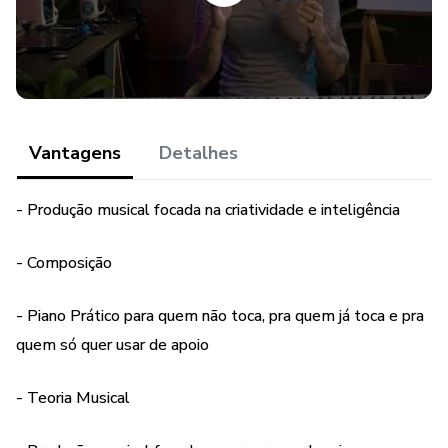
Como produtor e diretor áudio visual, Junior Carelli produziu
artistas como Shaman, Noturnall, Thiago Ventura, Rafinha
Bastos, Murilo Couto, Angra, James Labri (Dream Theater),
Helloween, Avantasia, Malta, e outros mais, somando
mais de 300 milhões de plays nos conteúdos produzidos.
Incluindo produtos para Netflix, Star+, Globoplay, Amazon
Vantagens
Detalhes
Prime.
- Produção musical focada na criatividade e inteligência
- Composição
- Piano Prático para quem não toca, pra quem já toca e pra
quem só quer usar de apoio
- Teoria Musical