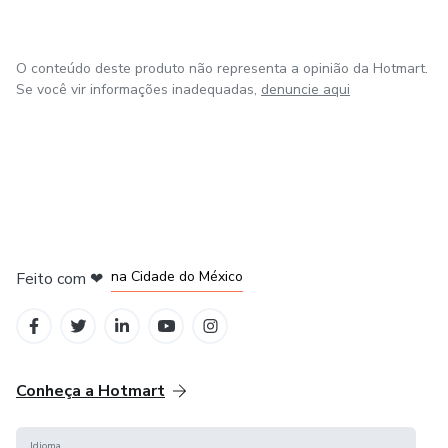
O conteúdo deste produto não representa a opinião da Hotmart.
Se você vir informações inadequadas,
denuncie aqui
em Bogotá
em Amsterdam
em Madrid
na Cidade do México
Feito com
❤
em Belo Horizonte
Conheça a Hotmart
Idioma