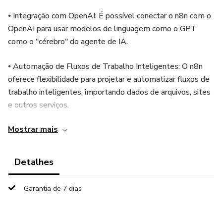
⦁ Integração com OpenAI: É possível conectar o n8n com o
OpenAI para usar modelos de linguagem como o GPT
como o "cérebro" do agente de IA.
⦁ Automação de Fluxos de Trabalho Inteligentes: O n8n
oferece flexibilidade para projetar e automatizar fluxos de
trabalho inteligentes, importando dados de arquivos, sites
e outros serviços.
Mostrar mais
⦁ Exemplos Práticos: Existem diversos exemplos de
agentes de IA que podem ser criados com n8n, como
chatbots mais inteligentes, sistemas de atendimento ao
Detalhes
cliente e automação de tarefas complexas.
Garantia de 7 dias
⦁ Lógica Condicional: A combinação de lógica condicional, IA
e integrações permite simplificar tarefas complexas.