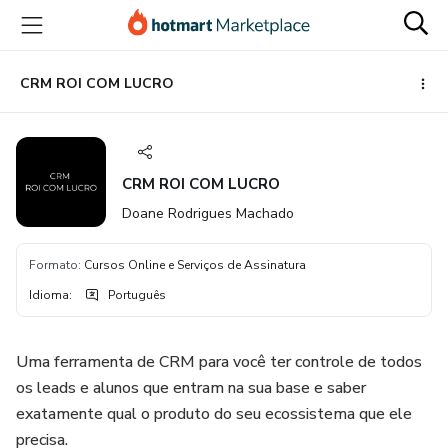
Ir
Ir
Ir
para
para
para
o
o
o
conteúdo
pagamento
rodapé
CRM ROI COM LUCRO
principal
CRM ROI COM LUCRO
Doane Rodrigues Machado
Formato
:
Cursos Online e Serviços de Assinatura
Idioma
:
Português
Uma ferramenta de CRM para você ter controle de todos
os leads e alunos que entram na sua base e saber
exatamente qual o produto do seu ecossistema que ele
precisa.