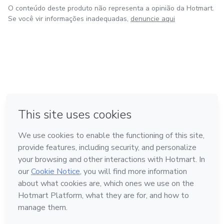
O conteúdo deste produto não representa a opinião da Hotmart.
Se você vir informações inadequadas,
denuncie aqui
em Bogotá
em Amsterdam
em Madrid
na Cidade do México
Feito com
❤
em Belo Horizonte
Conheça a Hotmart
Idioma
Português