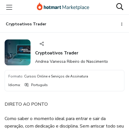
Ir
Ir
Ir
para
para
para
o
o
o
conteúdo
pagamento
rodapé
Cryptoativos Trader
principal
Cryptoativos Trader
Andrea Vanessa Ribeiro do Nascimento
Formato
:
Cursos Online e Serviços de Assinatura
Idioma
:
Português
DIRETO AO PONTO
Como saber o momento ideal para entrar e sair da
operação, com dedicação e disciplina. Sem arriscar todo seu