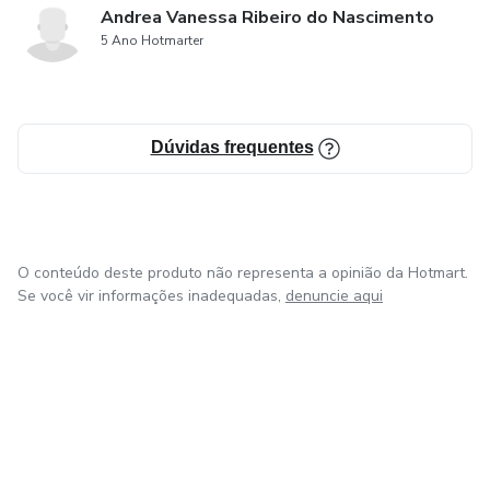
Andrea Vanessa Ribeiro do Nascimento
5 Ano Hotmarter
Dúvidas frequentes
O conteúdo deste produto não representa a opinião da Hotmart.
Se você vir informações inadequadas,
denuncie aqui
em Bogotá
em Amsterdam
em Madrid