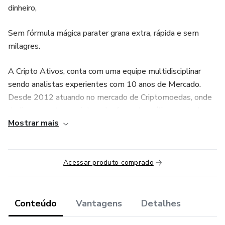
dinheiro,
Sem fórmula mágica parater grana extra, rápida e sem
milagres.
A Cripto Ativos, conta com uma equipe multidisciplinar
sendo analistas experientes com 10 anos de Mercado.
Desde 2012 atuando no mercado de Criptomoedas, onde
dedicamos o tempo integral – fazendo análises, estudos
Mostrar mais
educacionais e operações de mercado, e tendo como
principal fonte de renda. A nossa estratégia é focada em
operar apenas por Price Action (Ação do Preço).
Consideramos muito importante o gerenciamento de risco
Acessar produto comprado
é a principal ferramenta para o Mercado ao lado do fator
psicológico. Hoje, também atuamos operando no mercado
todos os dias, e ensinando novos traders a aproveitar
Conteúdo
Vantagens
Detalhes
oportunidades como nós aproveitamos e desenvolvemos