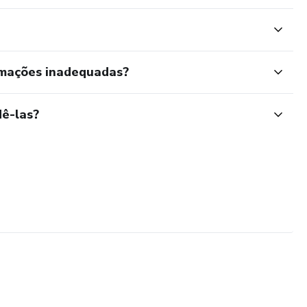
rmações inadequadas?
ê-las?