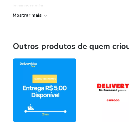
imaxpay.com.br
Mostrar mais
Cursos: Delivery de Sucesso 7 Passos
Aplicativos: iMaxPay
Outros produtos de quem crio
Sistema de Pagamentos: SmartVouchers