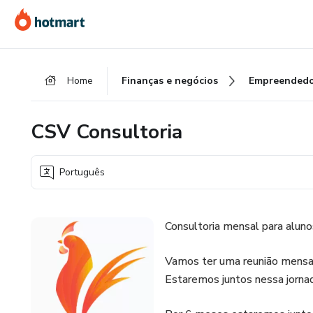
Ir
Ir
Ir
para
para
para
o
o
o
conteúdo
pagamento
rodapé
Home
Finanças e negócios
Empreendedo
principal
CSV Consultoria
Português
Consultoria mensal para alun
Vamos ter uma reunião mensal 
Estaremos juntos nessa jorna