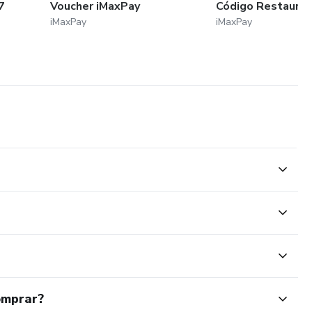
7
Voucher iMaxPay
Código Restauran
iMaxPay
iMaxPay
omprar?