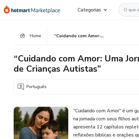
Ir
Ir
Ir
Categorias
para
para
para
o
o
o
conteúdo
pagamento
rodapé
Home
“Cuidando com Amor: Uma Jornada de Fé e Ciência para Mães de Crianças Autistas”
principal
“Cuidando com Amor: Uma Jorn
de Crianças Autistas”
Português
"Cuidando com Amor" é um guia
na jornada com seus filhos aut
apresenta 12 capítulos replet
reflexões bíblicas e orações q