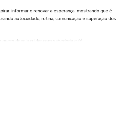
nspirar, informar e renovar a esperança, mostrando que é
ibrando autocuidado, rotina, comunicação e superação dos
 quem deseja cuidar com sabedoria e fé.