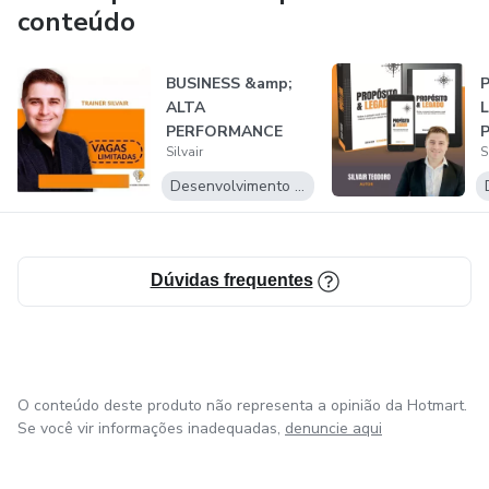
“SOMOS MORDOMOS DE DEUS, QUEM NÃO NASCEU
conteúdo
PRA SERVIR NÃO SERVE “.
BUSINESS &amp;
Instagram: @silvairx
ALTA
PERFORMANCE
YouTube: @silvairx
Silvair
S
M
Desenvolvimento Pessoal
Dúvidas frequentes
O conteúdo deste produto não representa a opinião da Hotmart.
Se você vir informações inadequadas,
denuncie aqui