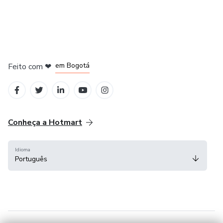
em Amsterdam
em Madrid
em Bogotá
Feito com
❤
em Belo Horizonte
na Cidade do México
Conheça a Hotmart
Idioma
Português