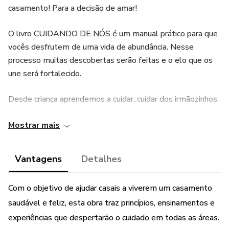
casamento! Para a decisão de amar!
O livro CUIDANDO DE NÓS é um manual prático para que
vocês desfrutem de uma vida de abundância. Nesse
processo muitas descobertas serão feitas e o elo que os
une será fortalecido.
Desde criança aprendemos a cuidar, cuidar dos irmãozinhos,
dos priminhos, dos coleguinhas, do brinquedo, da roupa, do
Mostrar mais
calçado... Cuidar, cuidar, cuidar.
E isso é bom e preciso, no entanto, nesse processo não
Vantagens
Detalhes
podemos nos esquecer de cuidar de nós mesmos. Quanto
mais a esposa se cuida, mais refletirá no casamento, e da
Com o objetivo de ajudar casais a viverem um casamento
mesma forma o marido.
saudável e feliz, esta obra traz princípios, ensinamentos e
Quanto mais o casal se cuida mais o casamento floresce!
experiências que despertarão o cuidado em todas as áreas.