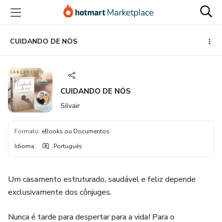
Ir
Ir
Ir
para
para
para
o
o
o
conteúdo
pagamento
rodapé
CUIDANDO DE NÓS
principal
CUIDANDO DE NÓS
Silvair
Formato
:
eBooks ou Documentos
Idioma
:
Português
Um casamento estruturado, saudável e feliz depende
exclusivamente dos cônjuges.
Nunca é tarde para despertar para a vida! Para o