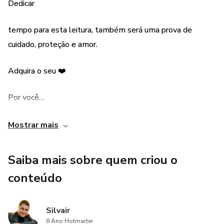
Quanto mais eu me cuido, mais eu posso cuidar das
Dedicar
pessoas que eu amo.
tempo para esta leitura, também será uma prova de
“O autocuidado cuida de mim com excelência, depois me
cuidado, proteção e amor.
instiga a cuidar com amor em atos, palavras e ações as
pessoas que eu amo”
Adquira o seu ❤️
SILVAIR
Por você…
Por seu casamento…
Mostrar mais
Por sua família!
Saiba mais sobre quem criou o
conteúdo
Silvair
8 Ano Hotmarter