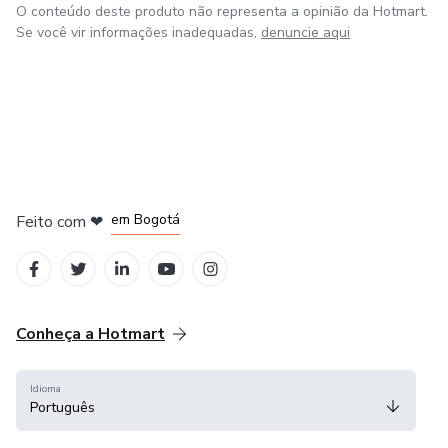
O conteúdo deste produto não representa a opinião da Hotmart.
Se você vir informações inadequadas,
denuncie aqui
em Amsterdam
em Madrid
em Bogotá
Feito com
❤
em Belo Horizonte
na Cidade do México
Conheça a Hotmart
Idioma
Português