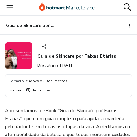
Ir
Ir
Ir
para
para
para
o
o
o
conteúdo
pagamento
rodapé
Guia de Skincare por Faixas Etárias
principal
Guia de Skincare por Faixas Etárias
Dra Juliana PRATI
Formato
:
eBooks ou Documentos
Idioma
:
Português
Apresentamos o eBook "Guia de Skincare por Faixas
Etárias", que é um guia completo para ajudar a manter a
pele radiante em todas as etapas da vida. Acreditamos na
atemporalidade da beleza e que todos merecem cuidados