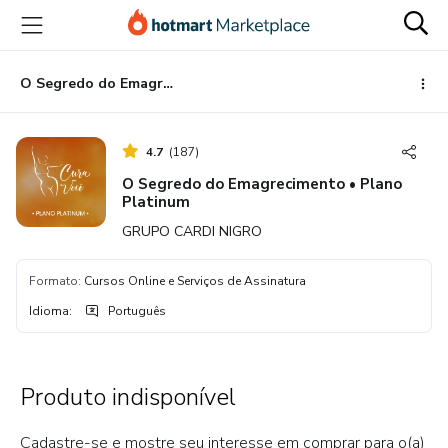
Ir
Ir
Ir
para
para
para
o
o
o
conteúdo
pagamento
rodapé
O Segredo do Emagrecimento • Plano Platinum
principal
4.7
(
187
)
O Segredo do Emagrecimento • Plano
Platinum
GRUPO CARDI NIGRO
Formato
:
Cursos Online e Serviços de Assinatura
Idioma
:
Português
Produto indisponível
Cadastre-se e mostre seu interesse em comprar para o(a)