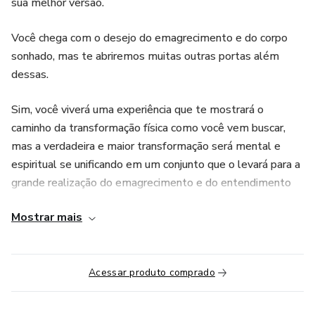
sua melhor versão.
Você chega com o desejo do emagrecimento e do corpo
sonhado, mas te abriremos muitas outras portas além
dessas.
Sim, você viverá uma experiência que te mostrará o
caminho da transformação física como você vem buscar,
mas a verdadeira e maior transformação será mental e
espiritual se unificando em um conjunto que o levará para a
grande realização do emagrecimento e do entendimento
das questões emocionais, auto sabotadores e as
Mostrar mais
dificuldades que te impediram até hoje de chegar aonde
você merece estar.
OBS: O programa de exercícios e a sugestão de cardápio,
Acessar produto comprado
não substituem a avaliação de um médico.