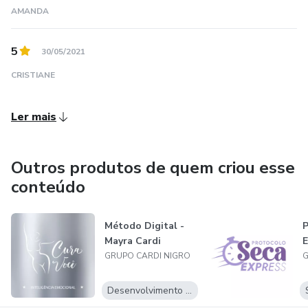
AMANDA
5
30/05/2021
CRISTIANE
Ler mais
Outros produtos de quem criou esse
conteúdo
Método Digital -
P
Mayra Cardi
E
GRUPO CARDI NIGRO
G
Desenvolvimento Pessoal