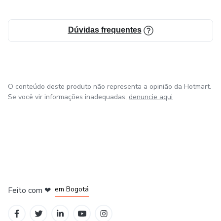
Dúvidas frequentes
O conteúdo deste produto não representa a opinião da Hotmart.
Se você vir informações inadequadas,
denuncie aqui
em Amsterdam
em Madrid
em Bogotá
Feito com
❤
em Belo Horizonte
na Cidade do México