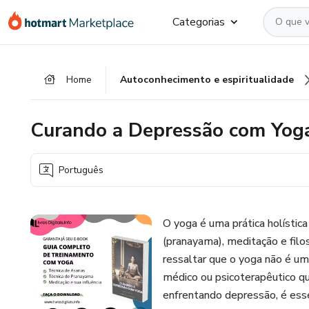
Ir
Ir
Ir
Categorias
para
para
para
o
o
o
conteúdo
pagamento
rodapé
Home
Autoconhecimento e espiritualidade
principal
Curando a Depressão com Yog
Português
O yoga é uma prática holística
(pranayama), meditação e filo
ressaltar que o yoga não é um
médico ou psicoterapêutico q
enfrentando depressão, é esse