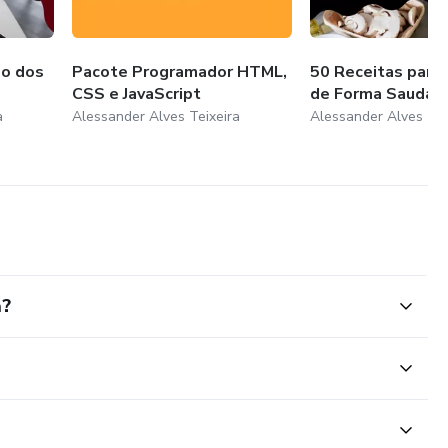
do dos
Pacote Programador HTML,
50 Receitas para
CSS e JavaScript
de Forma Saudável
a
Alessander Alves Teixeira
Alessander Alves Tei
a?