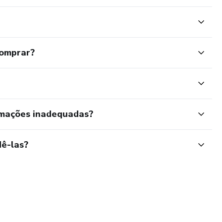
comprar?
rmações inadequadas?
ê-las?