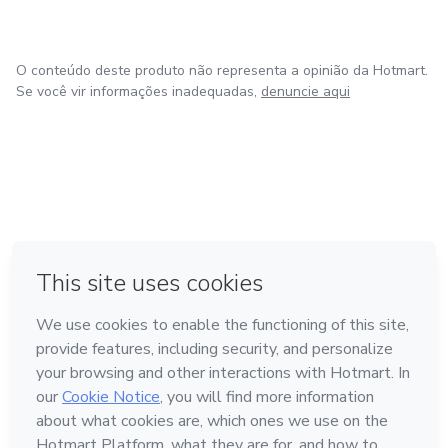
O conteúdo deste produto não representa a opinião da Hotmart.
Se você vir informações inadequadas,
denuncie aqui
em Amsterdam
em Madrid
em Bogotá
Feito com
❤
em Belo Horizonte
na Cidade do México
Conheça a Hotmart