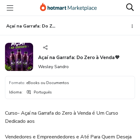
Ir
Ir
Ir
para
para
para
o
o
o
conteúdo
pagamento
rodapé
Açaí na Garrafa: Do Zero à Venda💜
principal
Açaí na Garrafa: Do Zero à Venda💜
Wesley Sandro
Formato
:
eBooks ou Documentos
Idioma
:
Português
Curso- Açaí na Garrafa do Zero à Venda é Um Curso
Dedicado aos
Vendedores e Empreendedores e Até Para Quem Deseja