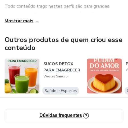
Todo conteúdo trago nestes perfil são para grandes
resultados então todo investimento é frutificado grandes
Mostrar mais
coisas o Senhor tem para você que Deus abençoe a todos
e boas aulas e estudos!!! Todos Cursos são De Pesquisas
e Análises Científicas e Comprovadas!!
Outros produtos de quem criou esse
conteúdo
SUCOS DETOX
PARA EMAGRECER
W
Wesley Sandro
Saúde e Esportes
Dúvidas frequentes