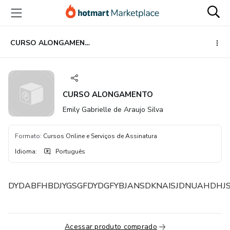
Ir
Ir
Ir
para
para
para
o
o
o
conteúdo
pagamento
rodapé
CURSO ALONGAMENTO
principal
CURSO ALONGAMENTO
Emily Gabrielle de Araujo Silva
Formato
:
Cursos Online e Serviços de Assinatura
Idioma
:
Português
DYDABFHBDJYGSGFDYDGFYBJANSDKNAISJDNUAHDHJSBCG
Acessar produto comprado