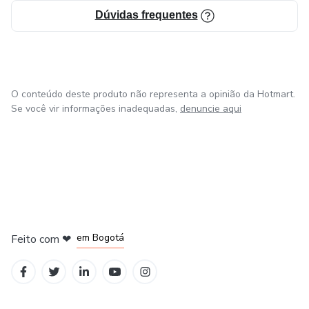
Dúvidas frequentes
O conteúdo deste produto não representa a opinião da Hotmart.
Se você vir informações inadequadas,
denuncie aqui
em Amsterdam
em Madrid
em Bogotá
Feito com
❤
em Belo Horizonte
na Cidade do México