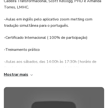
Cadeira Transformacional, Scott Kellogg, PHD e Amanda
Torres, LMHC.
-Aulas em inglês pelo aplicativo zoom metting com
tradução simultânea para o português.
-Certificado Internacional ( 100% de participação)
-Treinamento prático
-Aulas aos sábados, das 14:00h às 17:30h ( horário de
Brasília), podendo ser prorrogado até 18:00h caso
necessário
Mostrar mais
-Dias: 14/21/28 de novembro de 2020. ( Curso Básico e
Avançado)
-Dias: 5/12/19 de dezembro de 2020. ( Apenas para o