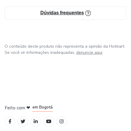
Dúvidas frequentes
O conteúdo deste produto não representa a opinião da Hotmart.
Se você vir informações inadequadas,
denuncie aqui
em Amsterdam
em Madrid
em Bogotá
Feito com
❤
em Belo Horizonte
na Cidade do México