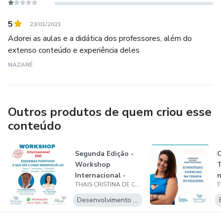
5
23/01/2021
Adorei as aulas e a didática dos professores, além do
extenso conteúdo e experiência deles
NAZARÉ
Outros produtos de quem criou esse
conteúdo
Segunda Edição -
C
Workshop
T
Internacional -
n
THAIS CRISTINA DE CASTRO CONDE
Esquemas
Positivos...
Desenvolvimento Pessoal