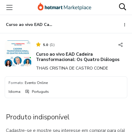
Ir
Ir
Ir
para
para
para
o
o
o
conteúdo
pagamento
rodapé
Curso ao vivo EAD Cadeira Transformacional: Os Quatro Diálogos
principal
5.0
(
1
)
Curso ao vivo EAD Cadeira
Transformacional: Os Quatro Diálogos
THAIS CRISTINA DE CASTRO CONDE
Formato
:
Evento Online
Idioma
:
Português
Produto indisponível
Cadastre-se e mostre seu interesse em comprar para o(a)