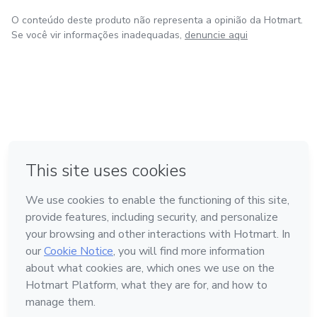
O conteúdo deste produto não representa a opinião da Hotmart.
Se você vir informações inadequadas,
denuncie aqui
em Bogotá
em Amsterdam
em Madrid
na Cidade do México
Feito com
❤
em Belo Horizonte
Conheça a Hotmart
Idioma
Português