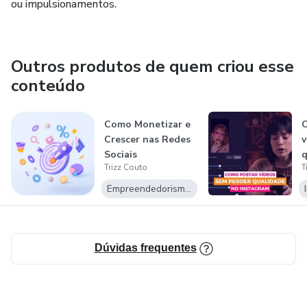
ou impulsionamentos.
Outros produtos de quem criou esse
conteúdo
Como Monetizar e
Crescer nas Redes
v
Sociais
q
Trizz Couto
T
I
Empreendedorismo Digital
Dúvidas frequentes