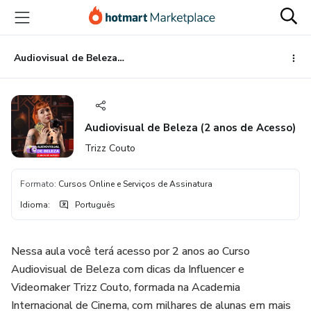
Ir
Ir
Ir
para
para
para
o
o
o
conteúdo
pagamento
rodapé
Audiovisual de Beleza (2 anos de Acesso)
principal
Audiovisual de Beleza (2 anos de Acesso)
Trizz Couto
Formato
:
Cursos Online e Serviços de Assinatura
Idioma
:
Português
Nessa aula você terá acesso por 2 anos ao Curso
Audiovisual de Beleza com dicas da Influencer e
Videomaker Trizz Couto, formada na Academia
Internacional de Cinema, com milhares de alunas em mais