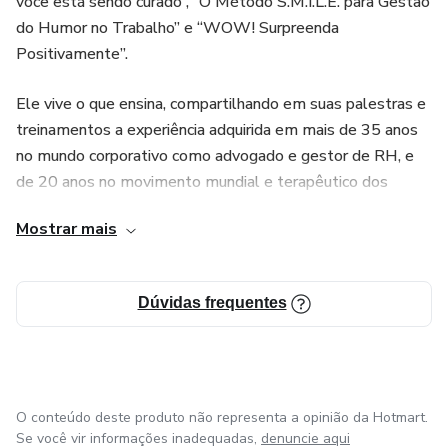
você está sendo curado”, “O Método S.M.I.L.E. para Gestão
forma leve e dinâmica.” André de Rose (Escritor,
do Humor no Trabalho” e “WOW! Surpreenda
Palestrante, Formador e Instrutor de Yoga)
Positivamente”.
“Fazer a formação em Yoga do Riso foi maravilhoso. Incluí o
Ele vive o que ensina, compartilhando em suas palestras e
riso em meus treinamentos e atendimentos individuais e
treinamentos a experiência adquirida em mais de 35 anos
isso trouxe maior transformação na vida de meus clientes.
no mundo corporativo como advogado e gestor de RH, e
Super indico o curso, sem falar no Marcelo que foi um
de 20 anos no movimento mundial e terapêutico dos
professor fantástico, com muita didática e animação” Ligia
Clubes do Riso.
Galvani (Fonoaudióloga e Treinadora Comportamental)
Mostrar mais
É fundador do Instituto do Riso e da ABRARISO (a 1ª
“O curso tinha como objetivo uma linguagem mais voltada
Associação Brasileira dos Profissionais de Yoga do Riso e
para o mundo corporativo. Com sua vasta experiência,
Dúvidas frequentes
da Risoterapia).
Marcelo Pinto nos mostra como colocar o Riso no mundo
dos negócios”. Paulo Barddal (Representante Comercial)
Ele tem o Sorriso como cartão de visita.
Seu Slogan é “Sorria e Tenha um Bom e Lucrativo Dia”
O conteúdo deste produto não representa a opinião da Hotmart.
Se você vir informações inadequadas,
denuncie aqui