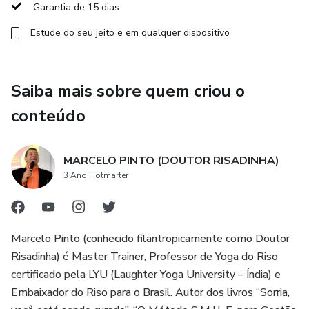
Ele contem 3 módulos básicos (Origem, Técnicas e
Garantia de 15 dias
Aplicações do Yoga do Riso), com 21 aulas distribuídas em
Estude do seu jeito e em qualquer dispositivo
mais de 6 horas e material de apoio.
ADVERTÊNCIA
Saiba mais sobre quem criou o
Este material não tem como objetivo diagnosticar
conteúdo
qualquer tipo de doença ou problema físico e mental. Ele
não substitui o aconselhamento e o acompanhamento de
médicos, nutricionistas, psicólogos, profissionais de
MARCELO PINTO (DOUTOR RISADINHA)
educação física e outros especialistas.
3 Ano Hotmarter
Quem já curtiu o Yoga do Riso com o Doutor Risadinha?
Marcelo Pinto (conhecido filantropicamente como Doutor
“Se você está procurando um curso de Yoga do Riso que
Risadinha) é Master Trainer, Professor de Yoga do Riso
seja divertido, relaxante e transformador, eu recomendo o
certificado pela LYU (Laughter Yoga University – Índia) e
professor Marcelo Pinto. Ele é um profissional experiente,
Embaixador do Riso para o Brasil. Autor dos livros “Sorria,
qualificado e dedicado, que sabe conduzir as sessões de