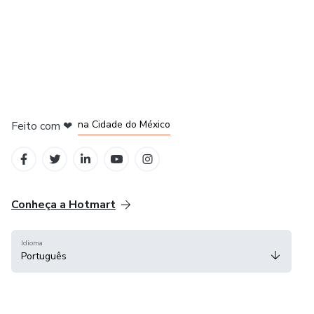
em Bogotá
em Amsterdam
em Madrid
na Cidade do México
Feito com
❤
em Belo Horizonte
Conheça a Hotmart
Idioma
Português