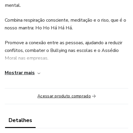
mental.
Combina respiração consciente, meditação e o riso, que é o
nosso mantra: Ho Ho Há Há Há.
Promove a conexão entre as pessoas, ajudando a reduzir
conflitos, combater o Bullying nas escolas e o Assédio
Moral nas empresas.
Mostrar mais
Devemos rir COM AS pessoas e NÃO DAS pessoas!
Pode ser realizado individualmente ou em grupo, ajudando
a aliviar a sensação de solidão e isolamento, que são
Acessar produto comprado
problemas comuns na sociedade atual.
CONHEÇA O CURSO
Detalhes