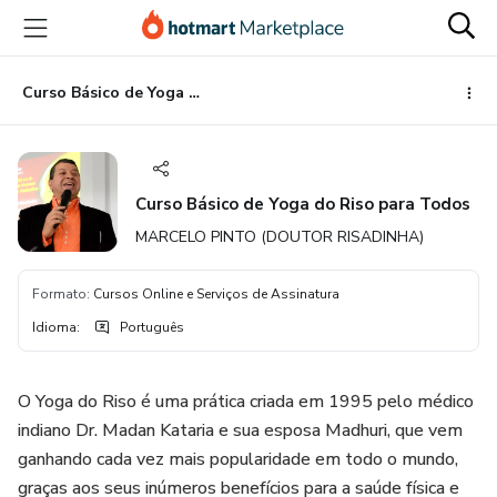
Ir
Ir
Ir
para
para
para
o
o
o
conteúdo
pagamento
rodapé
Curso Básico de Yoga do Riso para Todos
principal
Curso Básico de Yoga do Riso para Todos
MARCELO PINTO (DOUTOR RISADINHA)
Formato
:
Cursos Online e Serviços de Assinatura
Idioma
:
Português
O Yoga do Riso é uma prática criada em 1995 pelo médico
indiano Dr. Madan Kataria e sua esposa Madhuri, que vem
ganhando cada vez mais popularidade em todo o mundo,
graças aos seus inúmeros benefícios para a saúde física e