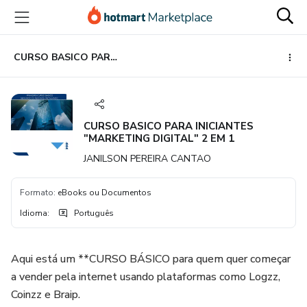
Ir
Ir
Ir
para
para
para
o
o
o
conteúdo
pagamento
rodapé
CURSO BASICO PARA INICIANTES "MARKETING DIGITAL" 2 EM 1
principal
CURSO BASICO PARA INICIANTES
"MARKETING DIGITAL" 2 EM 1
JANILSON PEREIRA CANTAO
Formato
:
eBooks ou Documentos
Idioma
:
Português
Aqui está um **CURSO BÁSICO para quem quer começar
a vender pela internet usando plataformas como Logzz,
Coinzz e Braip.