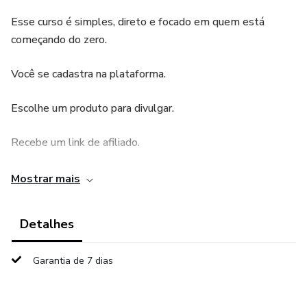
Esse curso é simples, direto e focado em quem está
começando do zero.
Você se cadastra na plataforma.
Escolhe um produto para divulgar.
Recebe um link de afiliado.
Divulga na internet.
Mostrar mais
Quando alguém compra pelo seu link → você ganha
Detalhes
comissão.
Garantia de 7 dias
💰 Comissões normalmente variam