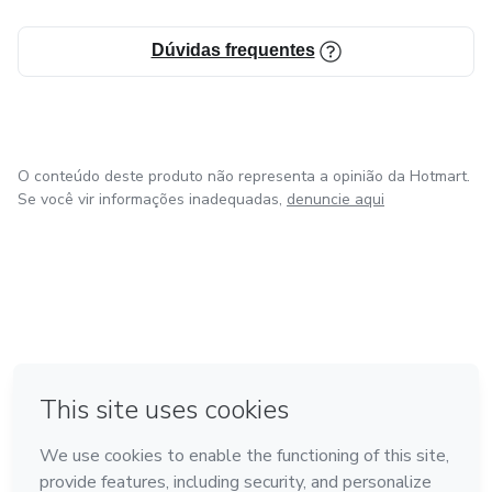
Dúvidas frequentes
O conteúdo deste produto não representa a opinião da Hotmart.
Se você vir informações inadequadas,
denuncie aqui
em Bogotá
em Amsterdam
em Madrid
na Cidade do México
Feito com
❤
em Belo Horizonte