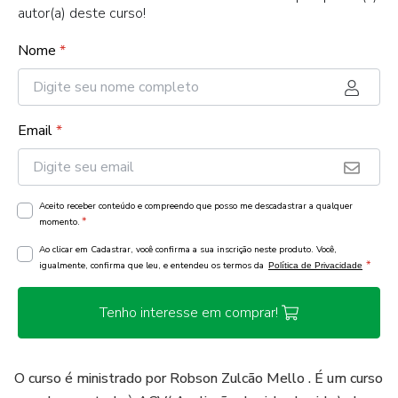
autor(a) deste curso!
Nome
*
Email
*
Aceito receber conteúdo e compreendo que posso me descadastrar a qualquer
*
momento.
Ao clicar em Cadastrar, você confirma a sua inscrição neste produto. Você,
*
igualmente, confirma que leu, e entendeu os termos da
Política de Privacidade
Tenho interesse em comprar!
O curso é ministrado por Robson Zulcão Mello . É um curso