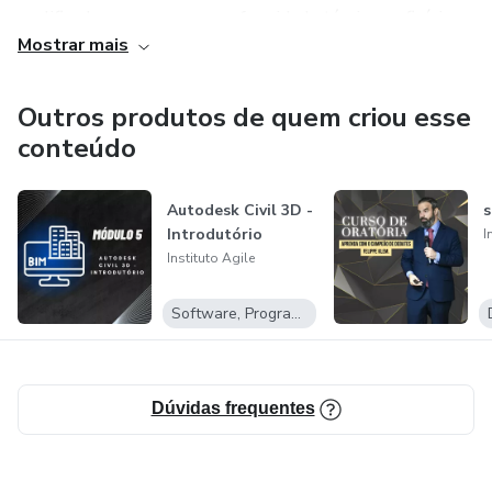
qualificada, que assegura conformidade técnica e eficácia na
Mostrar mais
implementação de políticas públicas.
Juntos, transformamos políticas públicas em resultados
Outros produtos de quem criou esse
concretos
conteúdo
para uma sociedade mais justa e sustentável.
Autodesk Civil 3D -
s
Introdutório
I
Instituto Agile
Software, Programas para baixar
Dúvidas frequentes