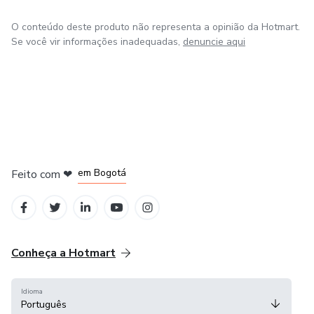
O conteúdo deste produto não representa a opinião da Hotmart.
Se você vir informações inadequadas,
denuncie aqui
em Amsterdam
em Madrid
em Bogotá
Feito com
❤
em Belo Horizonte
na Cidade do México
Conheça a Hotmart
Idioma
Português