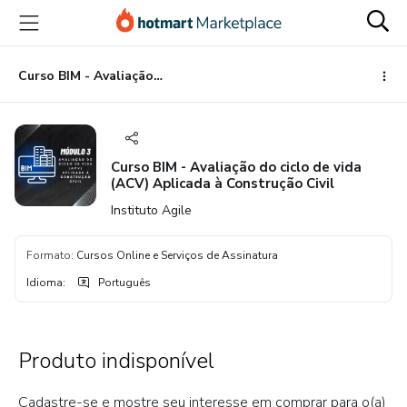
Ir
Ir
Ir
para
para
para
o
o
o
conteúdo
pagamento
rodapé
Curso BIM - Avaliação do ciclo de vida (ACV) Aplicada à Construção Civil
principal
Curso BIM - Avaliação do ciclo de vida
(ACV) Aplicada à Construção Civil
Instituto Agile
Formato
:
Cursos Online e Serviços de Assinatura
Idioma
:
Português
Produto indisponível
Cadastre-se e mostre seu interesse em comprar para o(a)