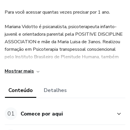
Para você acessar quantas vezes precisar por 1 ano.
Mariana Vidotto é psicanalista, psicoterapeuta infanto-
juvenil e orientadora parental pela POSITIVE DISCIPLINE
ASSOCIATION e mãe da Maria Luisa de 3anos. Realizou
formação em Psicoterapia transpessoal consciencional
pelo Instituto Brasileiro de Plenitude Humana, também
conhecida como Psicologia das Virtudes, com a qual
Mostrar mais
trabalha já há alguns anos. Atualmente atende em
consultório particular, e realiza formações para
profissionais da educação.
Conteúdo
Detalhes
01
Comece por aqui