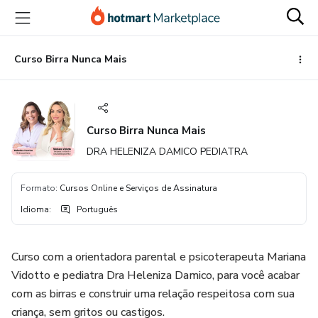
Ir
Ir
Ir
para
para
para
o
o
o
conteúdo
pagamento
rodapé
Curso Birra Nunca Mais
principal
Curso Birra Nunca Mais
DRA HELENIZA DAMICO PEDIATRA
Formato
:
Cursos Online e Serviços de Assinatura
Idioma
:
Português
Curso com a orientadora parental e psicoterapeuta Mariana
Vidotto e pediatra Dra Heleniza Damico, para você acabar
com as birras e construir uma relação respeitosa com sua
criança, sem gritos ou castigos.