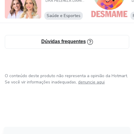
DRA HELENIZA DAMICO PEDIATRA
Saúde e Esportes
Dúvidas frequentes
O conteúdo deste produto não representa a opinião da Hotmart.
Se você vir informações inadequadas,
denuncie aqui
em Amsterdam
em Madrid