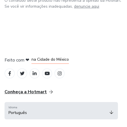
O conteúdo deste produto não representa a opinião da Hotmart.
Se você vir informações inadequadas,
denuncie aqui
em Bogotá
em Amsterdam
em Madrid
na Cidade do México
Feito com
❤
em Belo Horizonte
Conheça a Hotmart
Idioma
Português