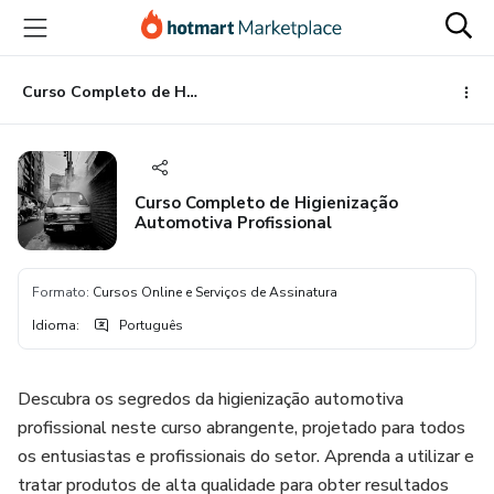
Ir
Ir
Ir
para
para
para
o
o
o
conteúdo
pagamento
rodapé
Curso Completo de Higienização Automotiva Profissional
principal
Curso Completo de Higienização
Automotiva Profissional
Formato
:
Cursos Online e Serviços de Assinatura
Idioma
:
Português
Descubra os segredos da higienização automotiva
profissional neste curso abrangente, projetado para todos
os entusiastas e profissionais do setor. Aprenda a utilizar e
tratar produtos de alta qualidade para obter resultados